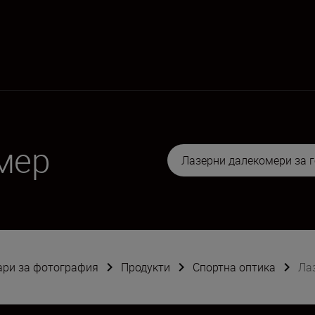
мер
Лазерни далекомери за 
оари за фотография
Продукти
Спортна оптика
Ла