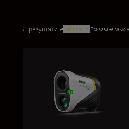
8
резултатите
Най-нови
Показване само 