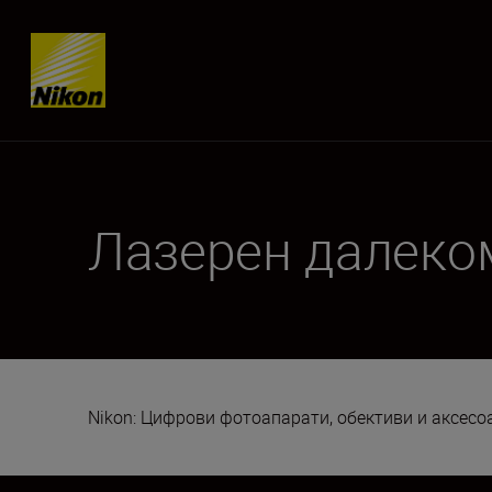
Skip content
Лазерен далеко
Nikon: Цифрови фотоапарати, обективи и аксес