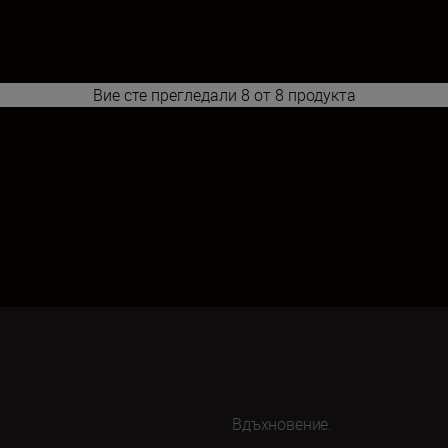
Вие сте прегледали 8 от 8 продукта
1
Вдъхновение.