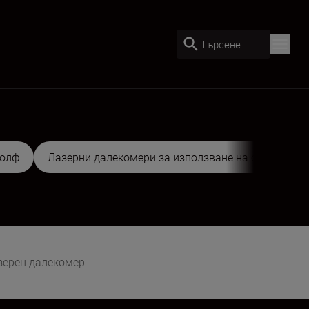
Търсене
голф
Лазерни далекомери за използване на открито
зерен далекомер