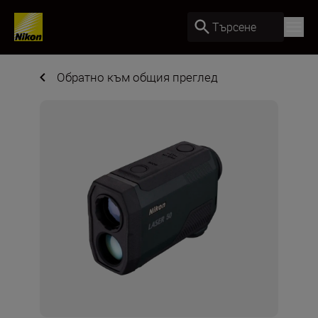
Търсене
Обратно към общия преглед