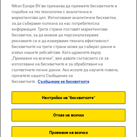
Nikon Europe BV ви приканва да приемете бисквитките и
подобни на тях технологии с аналитична и
маркетингова цел. Използваме аналитични бисквитки,
за да събираме полезна за нас потребителска
информация. Трети страни поставят маркетингови
бисквитки, за да можем да персонализираме
BG
Nikon Sites
рекламите си и да измерваме тяхната ефективност.
Връзка с нас
Съобщение за поверителност
Бисквитките на трети страни може да събират данни и
извън нашите уебсайтове. Като щракнете върху
Условия за използване
„Приемане на всички“, вие давате съгласието си за
Съобщение за бисквитки
използване на бисквитките и за обработване на
Настройки за бисквитките
съответните лични данни. Ако искате да научите повече,
© 2026 Nikon
прочетете нашето Съобщение за
бисквитките.
Съобщение за бисквитките
Настройки на "бисквитките"
Back to top
Отказ на всички
Приемане на всички