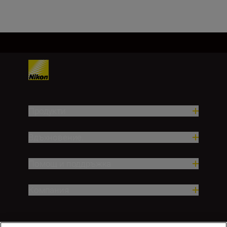
Зареждане на още
Продукти
Вдъхновение.
Помощ и поддръжка
Компания