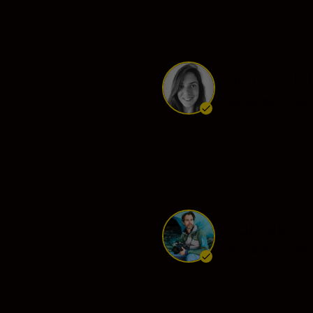
Pauline Ball
Ambassador
•
Spor
Thomas Pe
Ambassador
•
Wild