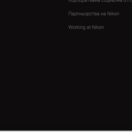
Корпоративна социална отг
Партньорства на Nikon
Working at Nikon