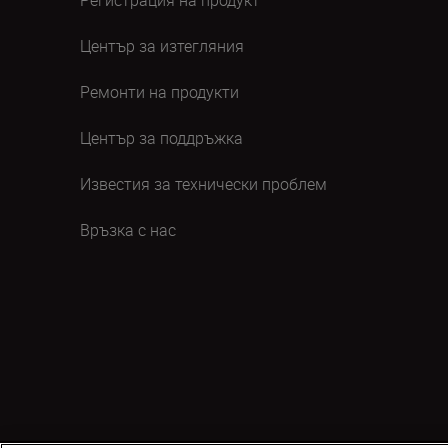
Регистрация на продукт
Център за изтегляния
Ремонти на продукти
Център за поддръжка
Известия за технически проблем
Връзка с нас