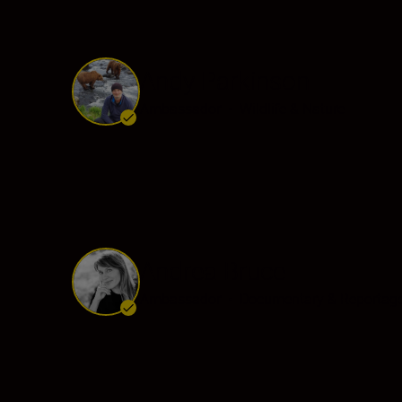
Andy Parkinson
Ambassador
•
Wildlife & Nature
Andrea Bruce
Ambassador
•
Documentary & Reportag