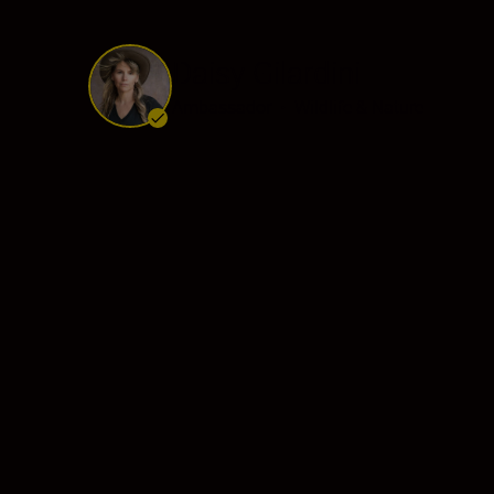
Daisy Gilardini
Ambassador
•
Wildlife & Nature