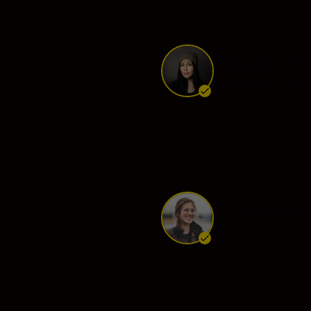
Frøydis Gei
Ambassador
•
Wed
Amy Shore
e
Ambassador
•
Aut