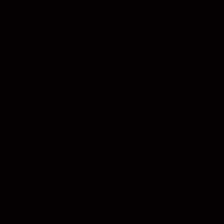
thus
dings
omotive