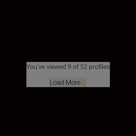
You've viewed 9 of 52 profiles
Load More