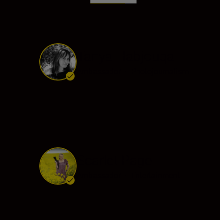
Tanya Habjouqa
Ambassador
•
Photojournalism
Scarlet Page
Ambassador
•
Entertainment