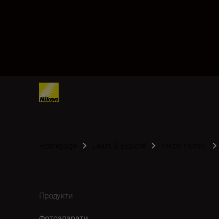
Homepage
Learn & Explore
Nikon Family
Продукти
Фотоапарати