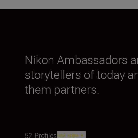
Nikon Ambassadors are
storytellers of today a
them partners.
52
Profiles
Най-нови