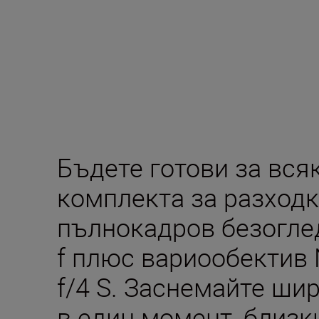
Бъдете готови за вся
комплекта за разходк
пълнокадров безогле
f плюс вариообектив
f/4 S. Заснемайте ши
в един момент, близк