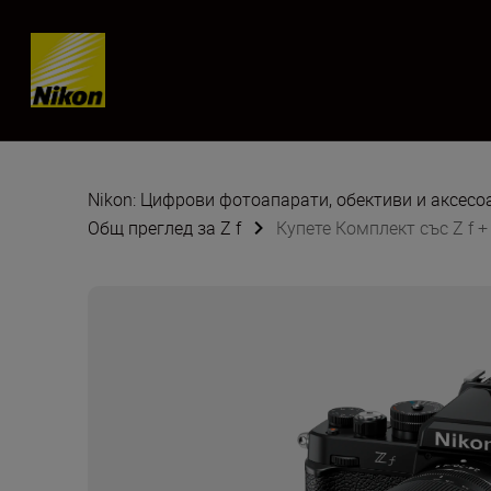
Skip content
Nikon: Цифрови фотоапарати, обективи и аксес
Общ преглед за Z f
Купете Комплект със Z f +