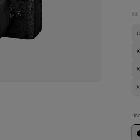
Kit
:
С
К
К
К
Цвя