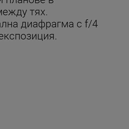
между тях.
лна диафрагма с f/4
експозиция.
та