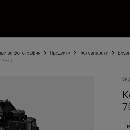
оари за фотография
Продукти
Фотоапарати
Безо
 24-70
SK
К
7
Пе