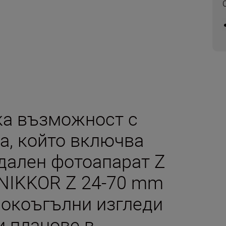
ка възможност с
а, който включва
дален фотоапарат Z
 NIKKOR Z 24-70 mm
рокоъгълни изгледи
и планове в