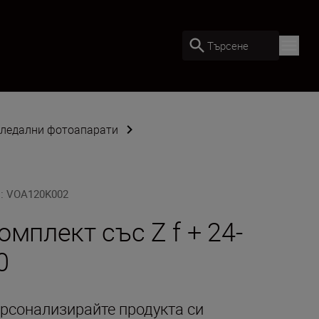
Търсене
гледални фотоапарати
U
:
VOA120K002
омплект със Z f + 24-
0
рсонализирайте продукта си