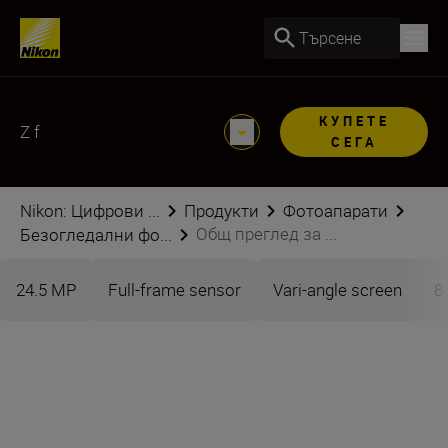
Търсене
КУПЕТЕ
Z f
СЕГА
Nikon: Цифрови ...
Продукти
Фотоапарати
Общ преглед за ...
Безогледални фо...
24.5 MP
Full-frame sensor
Vari-angle screen
8