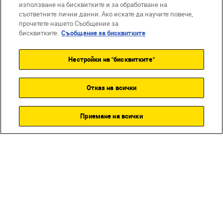
използване на бисквитките и за обработване на
съответните лични данни. Ако искате да научите повече,
прочетете нашето Съобщение за
бисквитките.
Съобщение за бисквитките
Настройки на "бисквитките"
 В ЕДНО
РАЗШИРЯЕМА СИСТЕМА
ТЕХНИЧ
Отказ на всички
ZR
КУПЕТЕ СЕГА
Приемане на всички