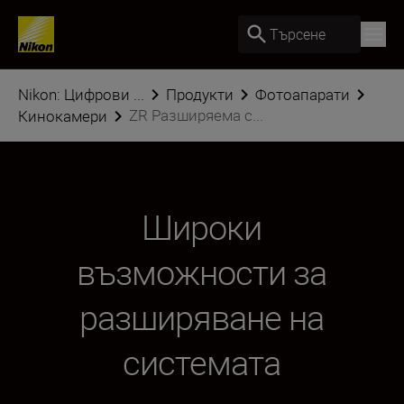
Търсене
Nikon: Цифрови ...
Продукти
Фотоапарати
ZR Разширяема с...
Кинокамери
Широки
възможности за
разширяване на
системата