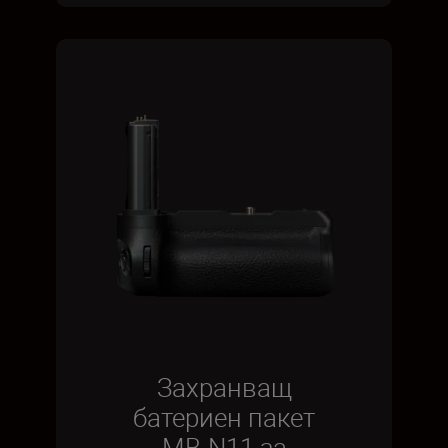
Захранващ
батериен пакет
MB-N11 за