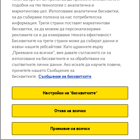
подобни на тях технологии с аналитична и
маркетингова цел. Използваме аналитични бисквитки,
за да събираме полезна за нас потребителска
информация. Трети страни поставят маркетингови
бисквитки, за да можем да персонализираме
Лента за носене
рекламите си и да измерваме тяхната ефективност.
Бисквитките на трети страни може да събират данни и
на ръка 31044
извън нашите уебсайтове. Като щракнете върху
„Приемане на всички“, вие давате съгласието си за
използване на бисквитките и за обработване на
съответните лични данни. Ако искате да научите повече,
прочетете нашето Съобщение за
КУПЕТЕ СЕГА
бисквитките.
Съобщение за бисквитките
Настройки на "бисквитките"
Отказ на всички
Приемане на всички