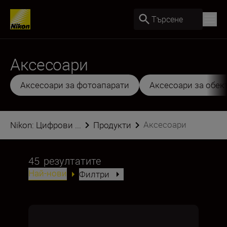
Търсене
Аксесоари
Аксесоари за фотоапарати
Аксесоари за обек
Аксесоари
Nikon: Цифрови ...
Продукти
45
резултатите
Най-нови
Филтри