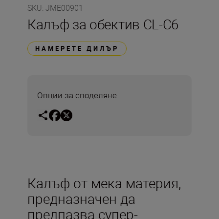
SKU
:
JME00901
Калъф за обектив CL-C6
НАМЕРЕТЕ ДИЛЪР
Опции за споделяне
Калъф от мека материя,
предназначен да
предпазва супер-