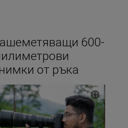
ашеметяващи 600-
илиметрови
нимки от ръка