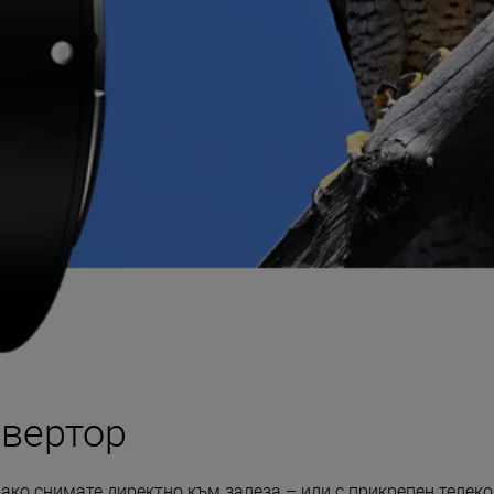
нвертор
ако снимате директно към залеза – или с прикрепен телеко