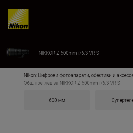
Skip content
NIKKOR Z 600mm f/6.3 VR S
Nikon: Цифрови фотоапарати, обективи и аксес
Общ преглед за NIKKOR Z 600mm f/6.3 VR S
600 мм
Супертел