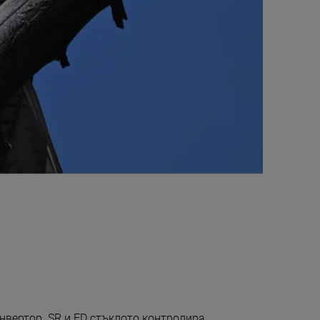
нвертор. SR и ED стъклото контролира