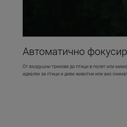
Автоматично фокусира
От въздушни трикове до птици в полет или мимо
идеален за птици и диви животни или ако снимат