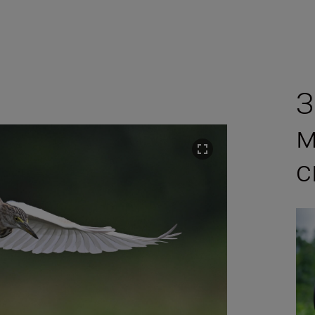
З
м
с