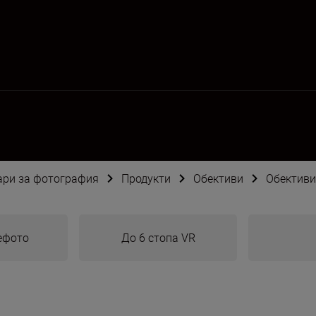
оари за фотография
Продукти
Обективи
Обективи
ефото
До 6 стопа VR