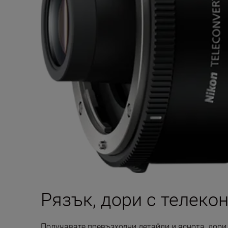
Рязък, дори с телеко
Получавате превъзходни детайли и яснота, дори 