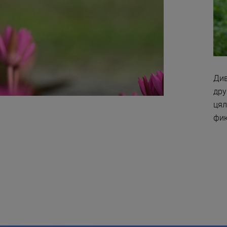
Див
дру
цял
фик