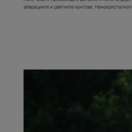
аберациите и цветните кантове. Нанокристалнот