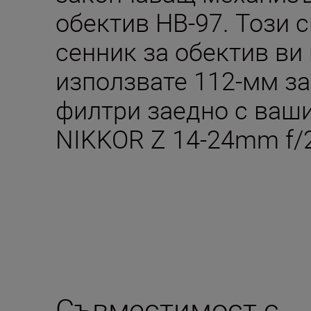
обектив HB-97. Този 
сенник за обектив ви
използвате 112-мм з
филтри заедно с ваш
NIKKOR Z 14-24mm f/2
Съвместимост с