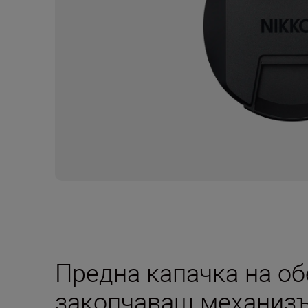
Предна капачка на об
закопчаващ механизъ