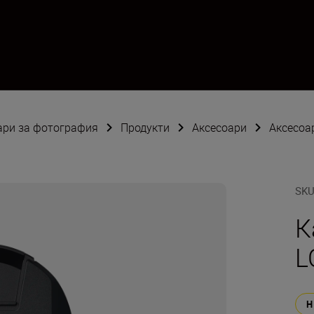
оари за фотография
Продукти
Аксесоари
Аксесоа
SK
К
L