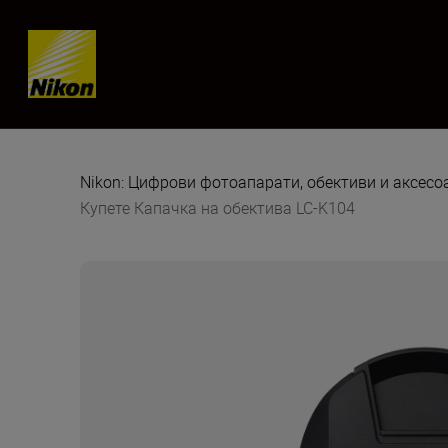
Skip content
Nikon: Цифрови фотоапарати, обективи и аксес
Купете Капачка на обектива LC-K104