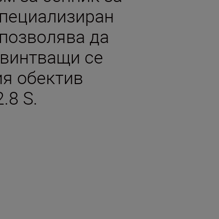
специализиран
 позволява да
авинтващи се
ия обектив
.8 S.