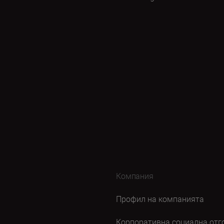
Компания
Профил на компанията
Корпоративна социална отг