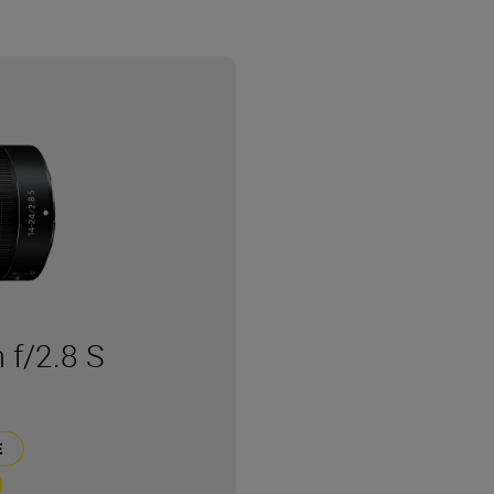
f/2.8 S
Е