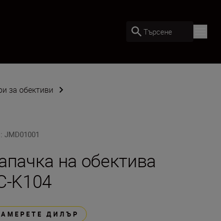
Търсене
ри за обективи
U
:
JMD01001
апачка на обектива
C-K104
НАМЕРЕТЕ ДИЛЪР