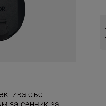
ектива със
м за сенник за