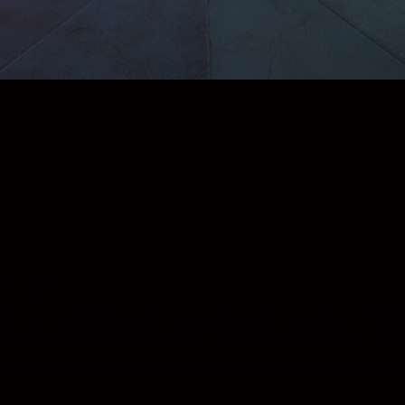
око
ктив е универсален творчески инструмент. Широк
лтати, които съперничат дори на постигнатото о
вно и безшумно и можете да контролирате параме