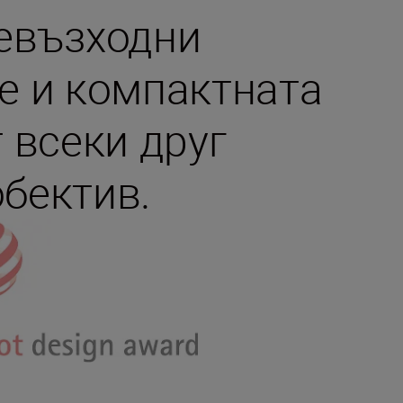
евъзходни
е и компактната
 всеки друг
бектив.