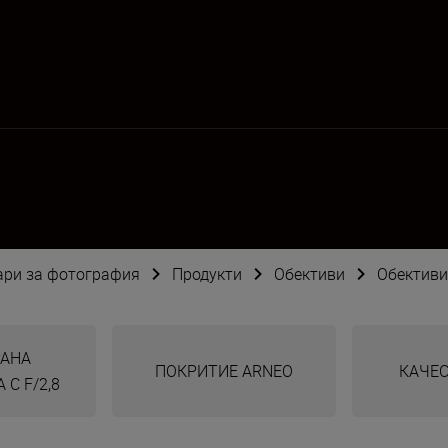
оари за фотография
Продукти
Обективи
Обективи
АНА
ПОКРИТИЕ ARNEO
КАЧЕС
С F/2,8