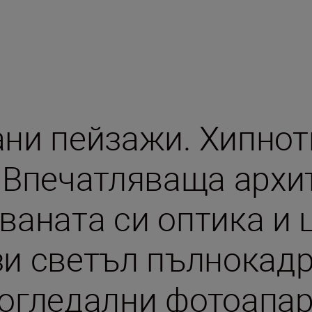
ни пейзажи. Хипно
 Впечатляваща архит
аната си оптика и 
зи светъл пълнокад
зогледални фотоапар