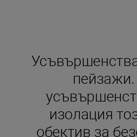
Усъвършенства
пейзажи.
усъвършенств
изолация то
обектив за бе