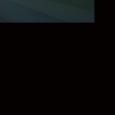
ият байонет Z и постоянната f/2,8
т обективите с фиксирано фокусно
трите на снимане директно от обектива.