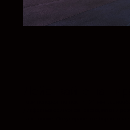
Действайте нашир
Този невероятно лек 14–24 мм вариообе
диафрагма осигуряват завладяващи резу
разстояние. Фокусирането е бързо, пла