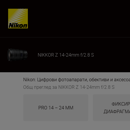
Skip content
NIKKOR Z 14-24mm f/2.8 S
Nikon: Цифрови фотоапарати, обективи и аксес
Общ преглед за NIKKOR Z 14-24mm f/2.8 S
ФИКСИР
PRO 14 – 24 ММ
ДИАФРАГМА 