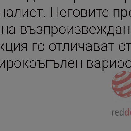
налист. Неговите пр
 на възпроизвеждан
кция го отличават от
ирокоъгълен вариоо