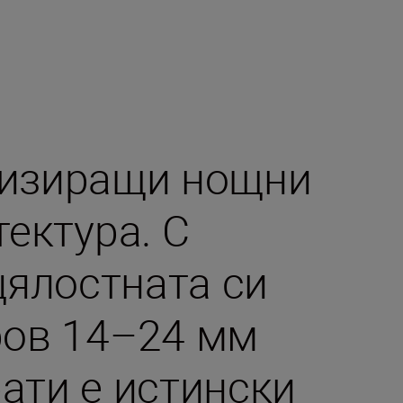
тизиращи нощни
ектура. С
цялостната си
ров 14–24 мм
ати е истински