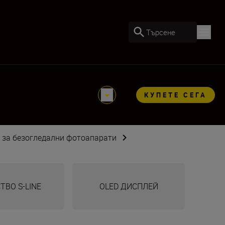
Търсене
КУПЕТЕ СЕГА
 за безогледални фотоапарати
ТВО S-LINE
OLED ДИСПЛЕЙ