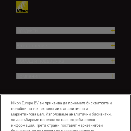
Продукти
Вдъхновение.
Помощ и поддръжка
Компания
Nikon Europe BV ви приканва да приемете бисквитките и
подобни на тях технологии с аналитична и
маркетингова цел. Използваме аналитични бисквитки,
за да събираме полезна за нас потребителска
информация. Трети страни поставят маркетингови
бисквитки, за да можем да персонализираме