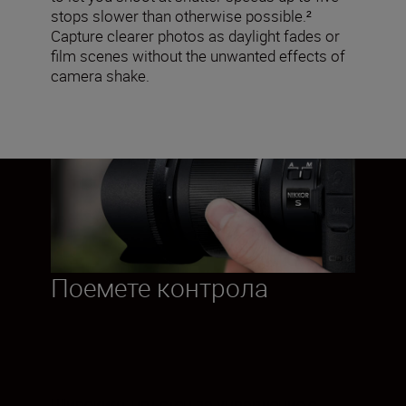
stops slower than otherwise possible.²
Capture clearer photos as daylight fades or
film scenes without the unwanted effects of
camera shake.
Поемете контрола
Широкият пръстен за управление с