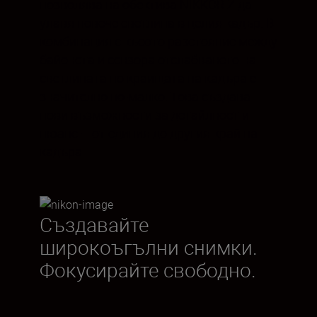
позволява на обектива NIKKOR Z да
улавя повече светлина в целия кадър. В
комбинация с късото разстояние между
байонета и сензора отслабването на
светлината по краищата на кадъра е
значително по-малко. Това създава
нови възможности за детайлност и
нюанс – от единия до другия край на
кадъра.
Създавайте
широкоъгълни снимки.
Фокусирайте свободно.