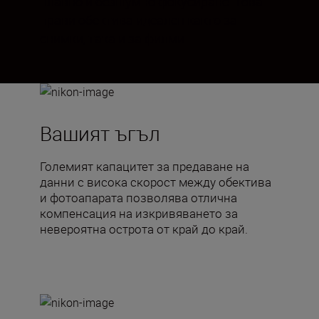
плавно и безшумно фокусиране. Това
прави обектива идеален както за
снимки, така и за филми.
Вашият ъгъл
Големият капацитет за предаване на
данни с висока скорост между обектива
и фотоапарата позволява отлична
компенсация на изкривяването за
невероятна острота от край до край.