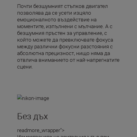
Почти безшумният стъпков двигател
позволява да се усети изцяло
емоционалното въздействие на
моментите, изпълнени с мълчание. А с
безшумния пръстен за управление, с
който можете да превключвате фокуса
между различни фокусни разстояния с
абсолютна прецизност, нищо няма да
отвлича вниманието от най-напрегнатите
сцени.
Без дъх
readmore_wrapper">
Изместването на зрителния ъгъл при