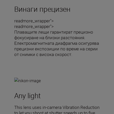
Винаги прецизен
readmore_wrapper">
readmore_wrapper">
Плаващите лещи гарантират прецизно
фокусиране на близки разстояния.
Електромагнитната диафрагма осигурява
прецизни експозиции по време на серии
от снимки с висока скорост.
Any light
This lens uses in-camera Vibration Reduction
to let you shoot at shutter speeds up to five