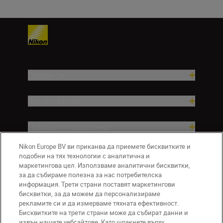
Продукти
Вдъхновение.
Помощ и поддръжка
Nikon Europe BV ви приканва да приемете бисквитките и
Компания
подобни на тях технологии с аналитична и
маркетингова цел. Използваме аналитични бисквитки,
за да събираме полезна за нас потребителска
информация. Трети страни поставят маркетингови
бисквитки, за да можем да персонализираме
рекламите си и да измерваме тяхната ефективност.
Бисквитките на трети страни може да събират данни и
извън нашите уебсайтове. Като щракнете върху