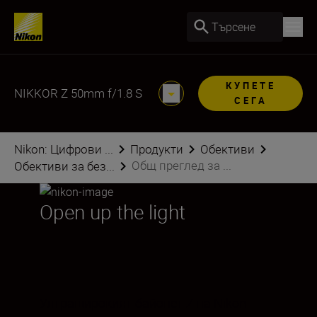
Търсене
КУПЕТЕ
NIKKOR Z 50mm f/1.8 S
СЕГА
Nikon: Цифрови ...
Продукти
Обективи
Общ преглед за ...
Обективи за без...
Open up the light
Ултраширокият байонет Z на Nikon