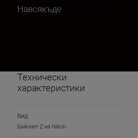
Навсякъде
Излезте на разходка. Всяка подвижна
част на цилиндъра на обектива е
херметично уплътнена, за да защитава от
прах и водни капки.
Технически
характеристики
Вид
Байонет Z на Nikon