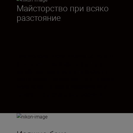
Майсторство при всяко
разстояние
Плавно боке. Впечатляваща острота. В
съчетание с нюансираните сенки и
детайлните силно осветени елементи,
които постига фотоапаратът Z на Nikon,
можете да създавате изображения с
невероятно усещане за дълбочина.