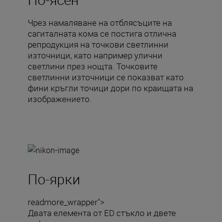
Чрез намаляване на отблясъците на
сагиталната кома се постига отлична
репродукция на точкови светлинни
източници, като например улични
светлини през нощта. Точковите
светлинни източници се показват като
фини кръгли точици дори по краищата на
изображението.
По-ярки
readmore_wrapper">
Двата елемента от ED стъкло и двете