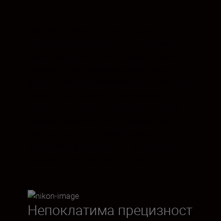
NIKKOR Z 50mm f/1.8 S създава
блестящи резултати, когато снимате с
наличната светлина. В комбинация с
острия като игла фокус и близкото
разстояние на фокусиране от едва 0,4 м
можете да извлечете максимума от
естествената перспектива на този 50-
милиметров обектив. Снимайте обекта
заедно с част от заобикалящата го
среда. Или фокусирайте по-близо за
изразителна портретна снимка.
Непоклатима прецизност