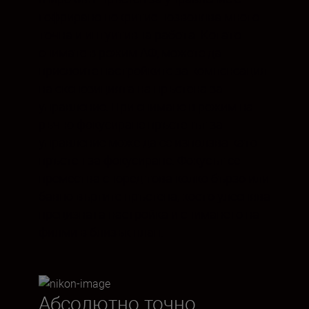
гофрирано покритие позволява много
точна и интуитивна работа. Когато
снимате в режим АФ, можете да
присвоите настройките за компенсация
на експозицията на пръстена за
управление. При снимане в режим на
ръчно фокусиране пръстенът за
управление може да се използва като
пръстен за фокусиране. Фокусът се
премества според това колко бързо или
бавно въртите пръстена, което улеснява
прецизната настройка и снимането на
филми в близък план.
Абсолютно точно