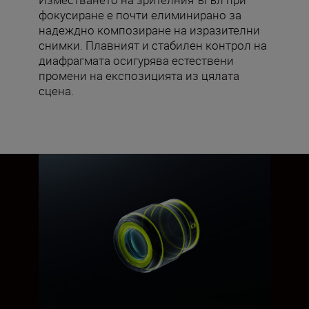
фокусиране е почти елиминирано за
надеждно композиране на изразителни
снимки. Плавният и стабилен контрол на
диафрагмата осигурява естествени
промени на експозицията из цялата
сцена.