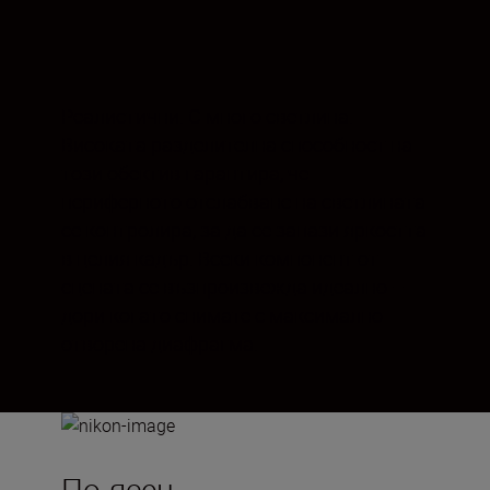
Реалистични. С много светлина.
Високата разделителна способност на
този обектив гарантира, че
периферното отслабване на светлината
се контролира, за да се запази яркостта
в целия кадър. Всеки компонент от
сцената се възпроизвежда идеално –
дори когато снимате с максимално
отворена диафрагма.
По-ясен