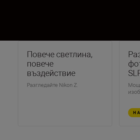
Повече светлина,
Ра
повече
фо
въздействие
SL
Разгледайте Nikon Z.
Мощн
изо
Н