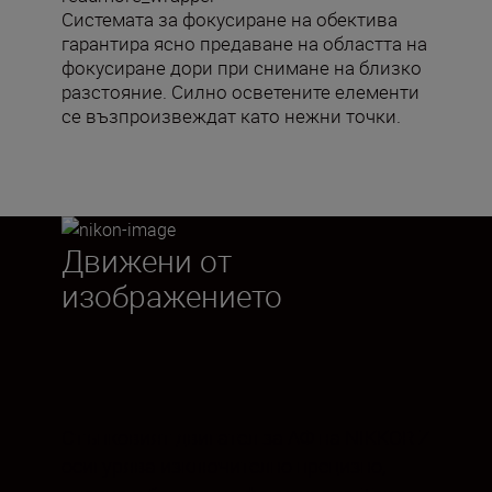
Системата за фокусиране на обектива
гарантира ясно предаване на областта на
фокусиране дори при снимане на близко
разстояние. Силно осветените елементи
се възпроизвеждат като нежни точки.
Движени от
изображението
Стъпковият двигател за АФ на NIKKOR Z
осигурява изключително прецизно,