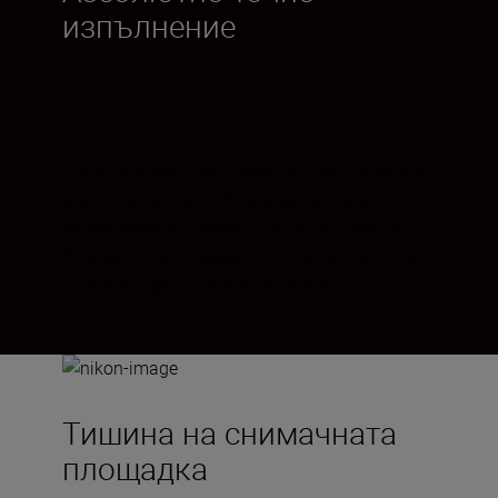
изпълнение
Лица, изпълнени с красота. Истината в
скрития поглед. Показвайте повече и
разказвайте повече с обектив, който е
създаден за снимане на изключителни
пълнокадрови видео клипове.
Тишина на снимачната
площадка