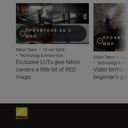
Exclusive LUTs give Nikon owners a little bit of RED mag
Video terms deco
ПРОЧИТАНЕ ЗА 2
МИН.
ПРОЧИТА
МИН.
Nikon Team
•
12 сеп 2024
•
Technology & Know-how
Nikon Team
•
12 
Exclusive LUTs give Nikon
•
Technology & K
owners a little bit of RED
Video terms 
magic
beginner’s gu