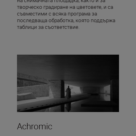
на снимачната площадка, както и за
творческо градиране на цветовете, и са
съвместими с всяка програма за
последваща обработка, която поддържа
таблици за съответствие.
Achromic