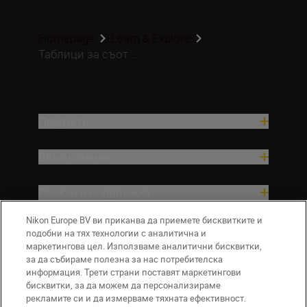
Homepage
Learn & Explore
Таблици за съот...
Продукти
Вдъхновение.
Помощ и поддръжка
Nikon Europe BV ви приканва да приемете бисквитките и
Компания
подобни на тях технологии с аналитична и
маркетингова цел. Използваме аналитични бисквитки,
за да събираме полезна за нас потребителска
информация. Трети страни поставят маркетингови
бисквитки, за да можем да персонализираме
рекламите си и да измерваме тяхната ефективност.