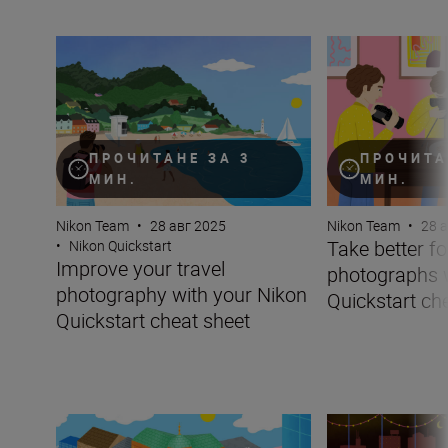
Improve your travel photography with your Nikon Quicks
Take better food
ПРОЧИТАНЕ ЗА 3
ПРОЧИТА
МИН.
МИН.
Nikon Team
•
28 авг 2025
Nikon Team
•
28 
Take better f
•
Nikon Quickstart
Improve your travel
photographs w
photography with your Nikon
Quickstart ch
Quickstart cheat sheet
Improving your images of architecture with your Nikon Q
Take better pictu