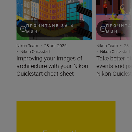
ПРОЧИТАНЕ ЗА 4
ПРОЧИТА
МИН.
МИН.
Nikon Team
•
28 авг 2025
Nikon Team
•
28 
•
Nikon Quickstart
•
Nikon Quickstart
Improving your images of
Take better pi
architecture with your Nikon
events and pa
Quickstart cheat sheet
Nikon Quickst