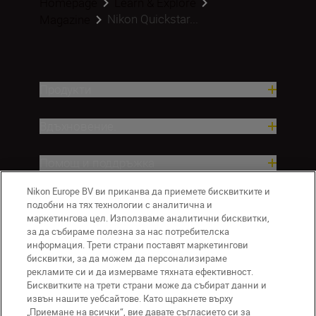
Homepage
Learn & Explore
Nikon Quickstar...
Magazine
Продукти
Вдъхновение.
Помощ и поддръжка
Nikon Europe BV ви приканва да приемете бисквитките и
Компания
подобни на тях технологии с аналитична и
маркетингова цел. Използваме аналитични бисквитки,
за да събираме полезна за нас потребителска
информация. Трети страни поставят маркетингови
бисквитки, за да можем да персонализираме
рекламите си и да измерваме тяхната ефективност.
Бисквитките на трети страни може да събират данни и
извън нашите уебсайтове. Като щракнете върху
„Приемане на всички“, вие давате съгласието си за