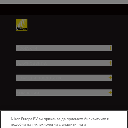
Продукти
Вдъхновение.
Помощ и поддръжка
Компания
Nikon Europe BV ви приканва да приемете бисквитките и
подобни на тях технологии с аналитична и