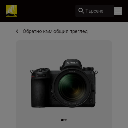
Търсене
Обратно към общия преглед