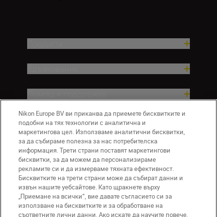
Продукти
Вдъхновение.
Помощ и поддръжка
Nikon Europe BV ви приканва да приемете бисквитките и
Компания
подобни на тях технологии с аналитична и
маркетингова цел. Използваме аналитични бисквитки,
за да събираме полезна за нас потребителска
информация. Трети страни поставят маркетингови
бисквитки, за да можем да персонализираме
рекламите си и да измерваме тяхната ефективност.
Бисквитките на трети страни може да събират данни и
извън нашите уебсайтове. Като щракнете върху
„Приемане на всички“, вие давате съгласието си за
използване на бисквитките и за обработване на
BG
Nikon Sites
съответните лични данни. Ако искате да научите повече,