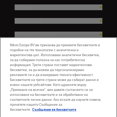
Продукти
Вдъхновение.
Помощ и поддръжка
Nikon Europe BV ви приканва да приемете бисквитките и
Компания
подобни на тях технологии с аналитична и
маркетингова цел. Използваме аналитични бисквитки,
за да събираме полезна за нас потребителска
информация. Трети страни поставят маркетингови
бисквитки, за да можем да персонализираме
рекламите си и да измерваме тяхната ефективност.
Бисквитките на трети страни може да събират данни и
извън нашите уебсайтове. Като щракнете върху
„Приемане на всички“, вие давате съгласието си за
използване на бисквитките и за обработване на
BG
Nikon Sites
съответните лични данни. Ако искате да научите повече,
прочетете нашето Съобщение за
Връзка с нас
Съобщение за поверителност
бисквитките.
Съобщение за бисквитките
Условия за използване