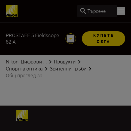
Търсене
PROSTAFF 5 Fieldscope
КУПЕТЕ
82-A
СЕГА
Nikon: Цифрови ...
Продукти
Спортна оптика
Зрителни тръби
Общ преглед за ...