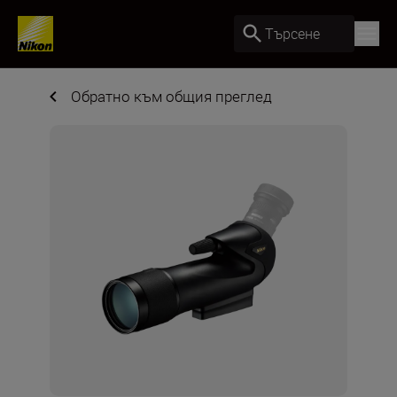
Търсене
Обратно към общия преглед