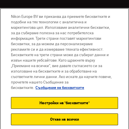
Nikon Europe BV ви приканва да приемете бисквитките и
подобни на тях технологии с аналитична и
маркетингова цел. Използваме аналитични бисквитки,
за да събираме полезна за нас потребителска
информация. Трети страни поставят маркетингови
бисквитки, за да можем да персонализираме
BG
Nikon Sites
рекламите си и да измерваме тяхната ефективност.
Връзка с нас
Съобщение за поверителност
Бисквитките на трети страни може да събират данни и
извън нашите уебсайтове. Като щракнете върху
Условия за използване
„Приемане на всички“, вие давате съгласието си за
Съобщение за бисквитки
използване на бисквитките и за обработване на
Настройки за бисквитките
съответните лични данни. Ако искате да научите повече,
© 2026 Nikon
прочетете нашето Съобщение за
бисквитките.
Съобщение за бисквитките
Настройки на "бисквитките"
Back to top
Отказ на всички