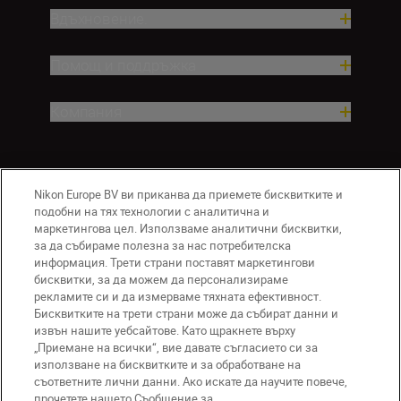
Вдъхновение.
Помощ и поддръжка
Компания
Nikon Europe BV ви приканва да приемете бисквитките и
подобни на тях технологии с аналитична и
маркетингова цел. Използваме аналитични бисквитки,
за да събираме полезна за нас потребителска
информация. Трети страни поставят маркетингови
бисквитки, за да можем да персонализираме
BG
Nikon Sites
рекламите си и да измерваме тяхната ефективност.
Връзка с нас
Съобщение за поверителност
Бисквитките на трети страни може да събират данни и
извън нашите уебсайтове. Като щракнете върху
Условия за използване
„Приемане на всички“, вие давате съгласието си за
Съобщение за бисквитки
използване на бисквитките и за обработване на
Настройки за бисквитките
съответните лични данни. Ако искате да научите повече,
© 2026 Nikon
прочетете нашето Съобщение за