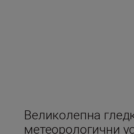
Великолепна гледк
метеорологични у