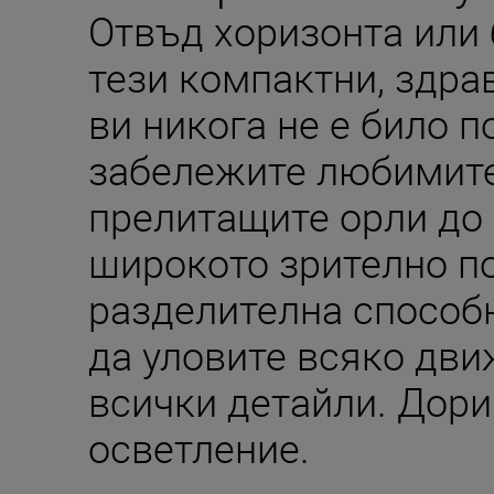
Отвъд хоризонта или 
тези компактни, здра
ви никога не е било п
забележите любимите
прелитащите орли до 
широкото зрително по
разделителна способ
да уловите всяко дви
всички детайли. Дори
осветление.