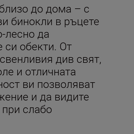
близо до дома – с
ви бинокли в ръцете
о-лесно да
 си обекти. От
свенливия див свят,
ле и отличната
ност ви позволяват
жение и да видите
 при слабо