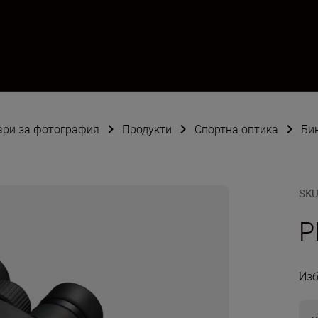
оари за фотография
Продукти
Спортна оптика
Би
SK
P
Изб