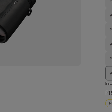
P
P
P
P
P
P
Ваш
PR