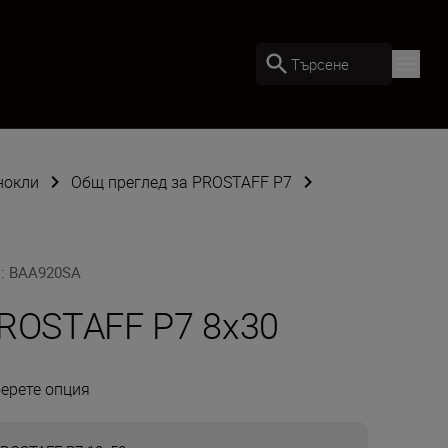
Търсене
нокли
Общ преглед за PROSTAFF P7
U
:
BAA920SA
ROSTAFF P7 8x30
ерете опция