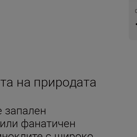
та на природата
е запален
 или фанатичен
иноклите с широко