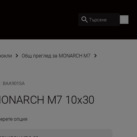
Търсене
нокли
Общ преглед за MONARCH M7
U
:
BAA901SA
ONARCH М7 10x30
ерете опция