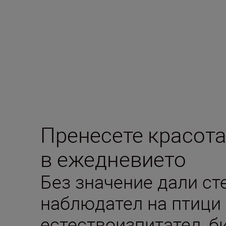
Пренесете красота
в ежедневието
Без значение дали ст
наблюдател на птици
естествоизпитател, б