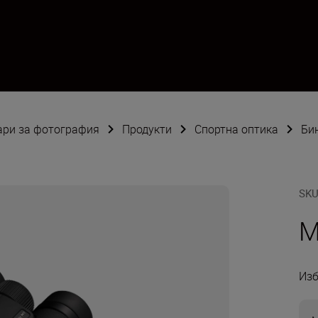
оари за фотография
Продукти
Спортна оптика
Би
SK
M
Изб