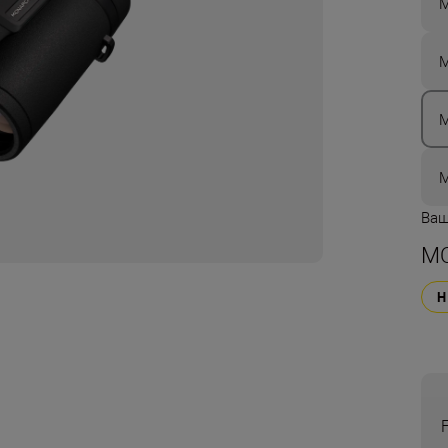
M
M
M
M
Ваш
MO