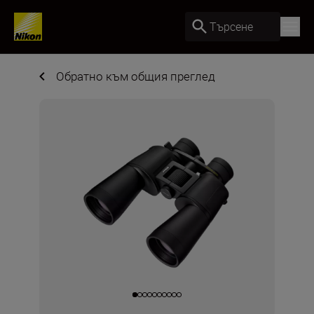
Търсене
Обратно към общия преглед