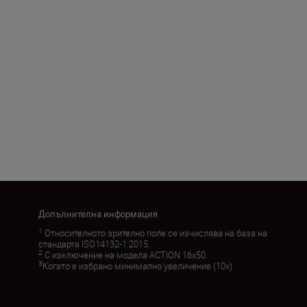
Допълнителна информация
1
Относителното зрително поле се изчислява на база на
стандарта ISO14132-1:2015.
2
С изключение на модела ACTION 16x50.
3
Когато е избрано минимално увеличение (10x)