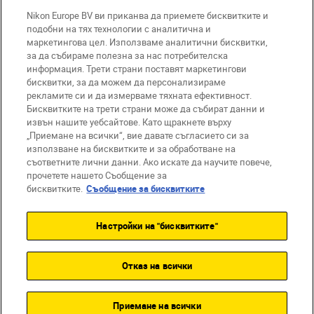
Nikon Europe BV ви приканва да приемете бисквитките и
подобни на тях технологии с аналитична и
маркетингова цел. Използваме аналитични бисквитки,
за да събираме полезна за нас потребителска
информация. Трети страни поставят маркетингови
бисквитки, за да можем да персонализираме
BG
Nikon Sites
рекламите си и да измерваме тяхната ефективност.
Връзка с нас
Съобщение за поверителност
Бисквитките на трети страни може да събират данни и
извън нашите уебсайтове. Като щракнете върху
Условия за използване
„Приемане на всички“, вие давате съгласието си за
Съобщение за бисквитки
използване на бисквитките и за обработване на
Настройки за бисквитките
съответните лични данни. Ако искате да научите повече,
© 2026 Nikon
прочетете нашето Съобщение за
бисквитките.
Съобщение за бисквитките
Настройки на "бисквитките"
Back to top
Отказ на всички
Приемане на всички