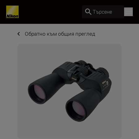
Търсене
Обратно към общия преглед