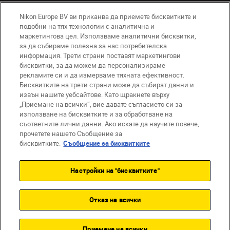
Nikon Europe BV ви приканва да приемете бисквитките и
подобни на тях технологии с аналитична и
маркетингова цел. Използваме аналитични бисквитки,
за да събираме полезна за нас потребителска
информация. Трети страни поставят маркетингови
бисквитки, за да можем да персонализираме
BG
Nikon Sites
рекламите си и да измерваме тяхната ефективност.
Връзка с нас
Съобщение за поверителност
Бисквитките на трети страни може да събират данни и
извън нашите уебсайтове. Като щракнете върху
Условия за използване
„Приемане на всички“, вие давате съгласието си за
Съобщение за бисквитки
използване на бисквитките и за обработване на
Настройки за бисквитките
съответните лични данни. Ако искате да научите повече,
© 2026 Nikon
прочетете нашето Съобщение за
бисквитките.
Съобщение за бисквитките
Настройки на "бисквитките"
Back to top
Отказ на всички
Приемане на всички