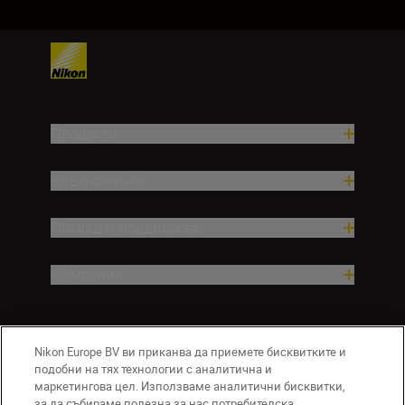
Продукти
Вдъхновение.
Помощ и поддръжка
Компания
Nikon Europe BV ви приканва да приемете бисквитките и
подобни на тях технологии с аналитична и
маркетингова цел. Използваме аналитични бисквитки,
за да събираме полезна за нас потребителска