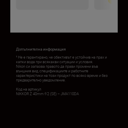
Допълнителна информация
¹ Не е гарантирано, че обективът е устойчив на прах и
капки вода при всякакви ситуации и условия.
Nikon си запазва правото да прави промени във
външния вид, спецификациите и работните
характеристики на този продукт по всяко време и без
предварително уведомление.
Код на артикул
NIKKOR Z 40mm f/2 (SE) – JMA110DA