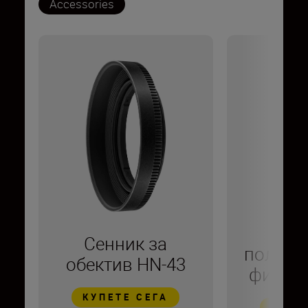
Accessories
Кр
Сенник за
поляри
обектив HN-43
филтър
КУПЕТЕ СЕГА
КУПЕ