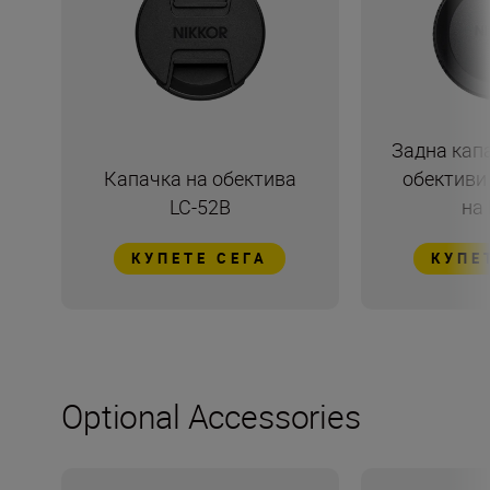
Задна капа
Капачка на обектива
обективи 
LC-52B
на
КУПЕТЕ СЕГА
КУПЕ
Optional Accessories