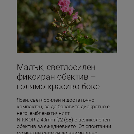
Малък, светлосилен
фиксиран обектив –
голямо красиво боке
Ясен, светлосилен и достатъчно
компактен, за да боравите дискретно с
него, емблематичният
NIKKOR Z 40mm f/2 (SE) е великолепен
обектив за ежедневието. От спонтанни
моментни снимки до внимателно