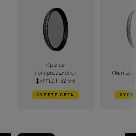
Кръгов
поляризационен
Филтър з
филтър II 52 мм
5
КУПЕТЕ СЕГА
КУПЕ