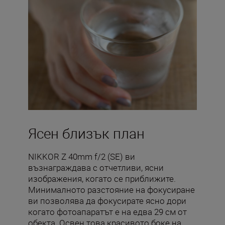
Ясен близък план
NIKKOR Z 40mm f/2 (SE) ви
възнаграждава с отчетливи, ясни
изображения, когато се приближите.
Минималното разстояние на фокусиране
ви позволява да фокусирате ясно дори
когато фотоапаратът е на едва 29 см от
обекта. Освен това красивото боке на