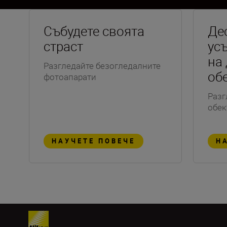
Събудете своята
Де
страст
ус
на
Разгледайте безогледалните
об
фотоапарати
Разг
обек
НАУЧЕТЕ ПОВЕЧЕ
Н