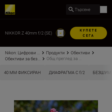
Търсене
КУПЕТЕ
NIKKOR Z 40mm f/2 (SE)
СЕГА
Nikon: Цифрови ...
Продукти
Обективи
Общ преглед за ...
Обективи за без...
40 ММ ФИКСИРАН
ДИАФРАГМА С f/2
БЕЗШУМ