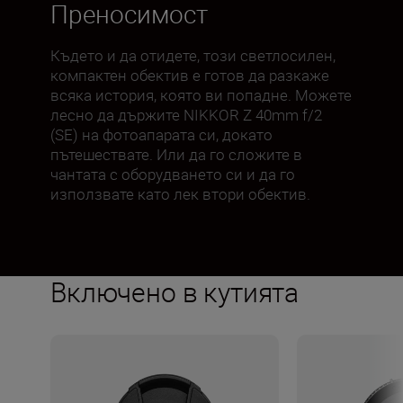
Преносимост
Където и да отидете, този светлосилен,
компактен обектив е готов да разкаже
всяка история, която ви попадне. Можете
лесно да държите NIKKOR Z 40mm f/2
(SE) на фотоапарата си, докато
пътешествате. Или да го сложите в
чантата с оборудването си и да го
използвате като лек втори обектив.
Включено в кутията