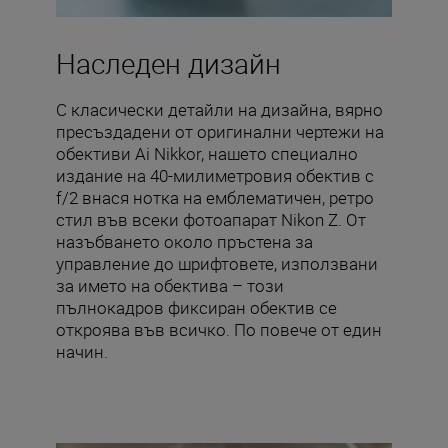
Наследен дизайн
С класически детайли на дизайна, вярно
пресъздадени от оригинални чертежи на
обективи Ai Nikkor, нашето специално
издание на 40-милиметровия обектив с
f/2 внася нотка на емблематичен, ретро
стил във всеки фотоапарат Nikon Z. От
назъбването около пръстена за
управление до шрифтовете, използвани
за името на обектива – този
пълнокадров фиксиран обектив се
откроява във всичко. По повече от един
начин.