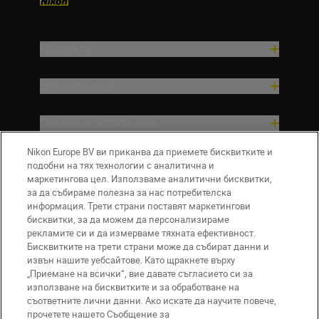
Продукти
Вдъхновение.
Помощ и поддръжка
Nikon Europe BV ви приканва да приемете бисквитките и
Компания
подобни на тях технологии с аналитична и
маркетингова цел. Използваме аналитични бисквитки,
за да събираме полезна за нас потребителска
информация. Трети страни поставят маркетингови
бисквитки, за да можем да персонализираме
рекламите си и да измерваме тяхната ефективност.
Бисквитките на трети страни може да събират данни и
извън нашите уебсайтове. Като щракнете върху
„Приемане на всички“, вие давате съгласието си за
използване на бисквитките и за обработване на
BG
Nikon Sites
съответните лични данни. Ако искате да научите повече,
прочетете нашето Съобщение за