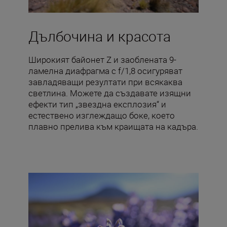
Дълбочина и красота
Широкият байонет Z и заоблената 9-
ламелна диафрагма с f/1,8 осигуряват
завладяващи резултати при всякаква
светлина. Можете да създавате изящни
ефекти тип „звездна експлозия“ и
естествено изглеждащо боке, което
плавно прелива към краищата на кадъра.