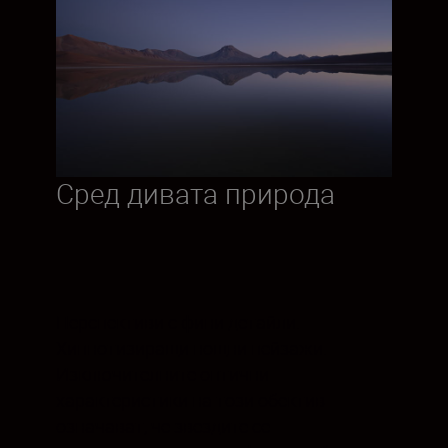
Сред дивата природа
Перспективи с фини детайли.
Хипнотизиращи нощни пейзажи.
Изключителните оптични
характеристики на този обектив
означават, че звездите се