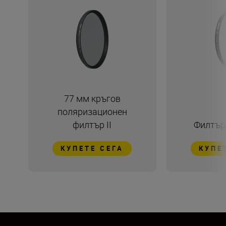
77 мм кръгов
поляризационен
филтър II
Филтър
КУПЕТЕ СЕГА
КУПЕ