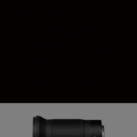
Този пълнокадров обектив фокусира
бързо, плавно и тихо, което го прави
идеален за заснемане на видео
клипове. Получавате прецизен контрол
над дълбочината на рязкост директно
от обектива, а чрез безшумния пръстен
за управление можете да настроите
фокуса с абсолютна точност.
Промяната на фокусното разстояние
при фокусиране е почти премахната.