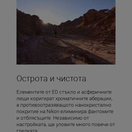
Острота и чистота
Елементите от ED стъкло и асферичните
лещи коригират хроматичните аберации,
а противоотразяващото нанокристално
покритие на Nikon елиминира фантомите
и отблясъците. Независимо от
настройката, ще уловите много повече от
гледката.