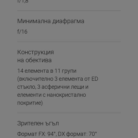
f/1,8
Минимална диафрагма
f/16
Конструкция
на обектива
14 елемента в 11 групи
(включително 3 елемента от ED
стъкло, 3 асферични лещи и
елементи с нанокристално
покритие)
Зрителен ъгъл
Формат FX: 94°, DX формат: 70°