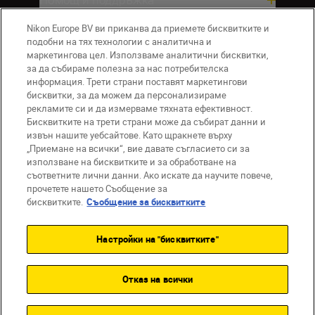
Nikon Europe BV ви приканва да приемете бисквитките и
Компания
подобни на тях технологии с аналитична и
маркетингова цел. Използваме аналитични бисквитки,
за да събираме полезна за нас потребителска
информация. Трети страни поставят маркетингови
бисквитки, за да можем да персонализираме
рекламите си и да измерваме тяхната ефективност.
Бисквитките на трети страни може да събират данни и
извън нашите уебсайтове. Като щракнете върху
„Приемане на всички“, вие давате съгласието си за
използване на бисквитките и за обработване на
BG
Nikon Sites
съответните лични данни. Ако искате да научите повече,
прочетете нашето Съобщение за
Връзка с нас
Съобщение за поверителност
бисквитките.
Съобщение за бисквитките
Условия за използване
Съобщение за бисквитки
Настройки на "бисквитките"
Настройки за бисквитките
© 2026 Nikon
Отказ на всички
Back to top