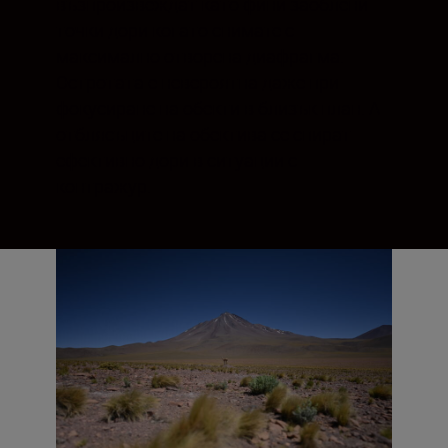
възпроизвеждат като фини заоблени
точки дори когато снимате с
максимално отворена диафрагма.
Остротата е невероятна даже при
фокусиране на обекти в близък план. А
отблясъците на обектива се спират
ефективно дори в ситуации с
контражур.