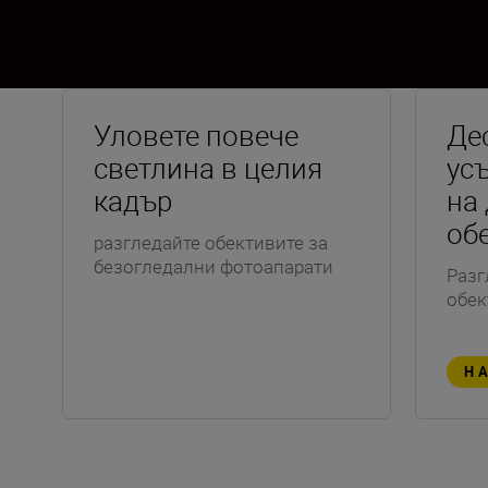
Уловете повече
Де
светлина в целия
ус
кадър
на
об
разгледайте обективите за
безогледални фотоапарати
Разг
обек
Н