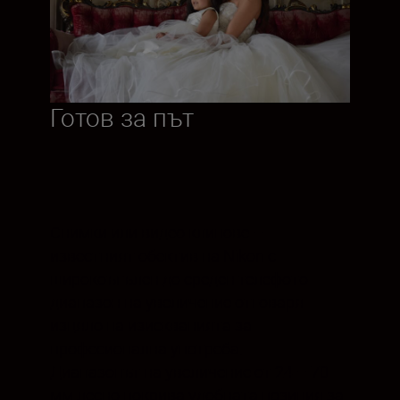
Готов за път
Снимки или видео клипове –
известният обектив на Nikon с
широкоъгълен до среден телефото
диапазон на увеличение отговаря
изцяло на изискванията за
професионална употреба.
Диапазонът на увеличение от 24 – 70
мм лесно покрива удобната позиция за