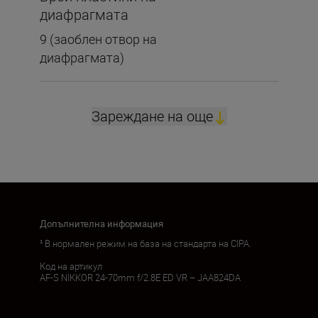
диафрагмата
9 (заоблен отвор на
диафрагмата)
Зареждане на още
Допълнителна информация
¹ В нормален режим на база на стандарта на CIPA.
Код на артикул
AF-S NIKKOR 24-70mm f/2.8E ED VR – JAA824DA