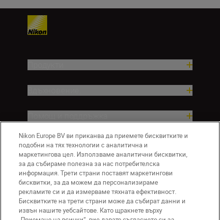
Продукти
Вдъхновение.
Помощ и поддръжка
Nikon Europe BV ви приканва да приемете бисквитките и
Компания
подобни на тях технологии с аналитична и
маркетингова цел. Използваме аналитични бисквитки,
за да събираме полезна за нас потребителска
информация. Трети страни поставят маркетингови
бисквитки, за да можем да персонализираме
рекламите си и да измерваме тяхната ефективност.
Бисквитките на трети страни може да събират данни и
извън нашите уебсайтове. Като щракнете върху
„Приемане на всички“, вие давате съгласието си за