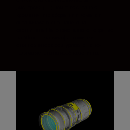
дисперсия (ED), който се справя с
хроматичните аберации и комата и
ограничава отслабването на
светлината. Нанокристалното покритие
на Nikon намалява фантомите и
отблясъците за осигуряване на по-
голяма яснота на изображенията.