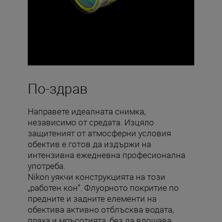
По-здрав
Направете идеалната снимка,
независимо от средата. Изцяло
защитеният от атмосферни условия
обектив е готов да издържи на
интензивна ежедневна професионална
употреба.
Nikon уякчи конструкцията на този
„работен кон“. Флуорното покритие по
предните и задните елементи на
обектива активно отблъсква водата,
праха и мръсотията, без да влошава