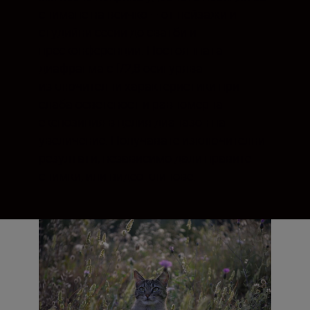
снимане на всичко – от пейзажи и
студийни сесии до сватби и
пресконференции. Постоянната
диафрагма с f/2,8 осигурява
изключителни характеристики при
слаба осветеност и равномерна
експозиция в целия диапазон на
увеличение. Получавате изключителни
резултати, независимо дали правите
снимки, или видео клипове.