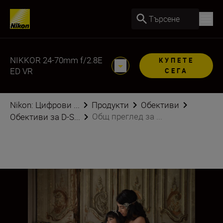
Търсене
NIKKOR 24-70mm f/2.8E
КУПЕТЕ
ED VR
СЕГА
Nikon: Цифрови ...
Продукти
Обективи
Общ преглед за ...
Обективи за D-S...