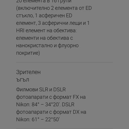
20 елемента в 16 групи
(включително 2 елемента от ED
стъкло, 1 асферичен ED
елемент, 3 асферични лещи и 1
HRI елемент на обектива:
елементи на обектива с
нанокристално и флуорно
покритие)
Зрителен
ъгъл
Филмови SLR и DSLR
фотоапарати с формат FX на
Nikon: 84° – 34°20'. DSLR
фотоапарати с формат DX на
Nikon: 61° – 22°50'