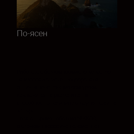
По-ясен
Работете с безкомпромисно качество
на изображението. Подобрената
оптична конструкция осигурява
изключителна разделителна
способност от единия до другия край на
кадъра.
Това е първият обектив NIKKOR,
включващ асферичен елемент от
стъкло с изключително ниска