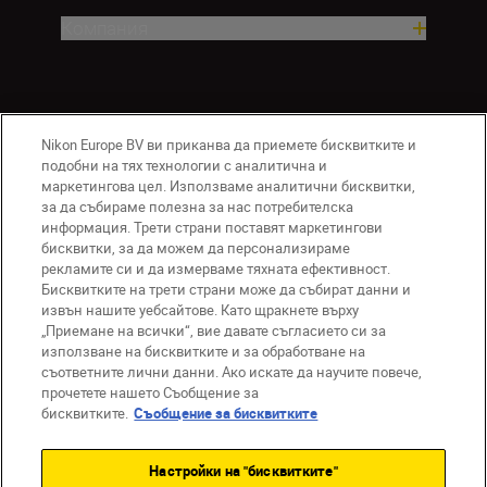
Компания
Nikon Europe BV ви приканва да приемете бисквитките и
подобни на тях технологии с аналитична и
маркетингова цел. Използваме аналитични бисквитки,
за да събираме полезна за нас потребителска
информация. Трети страни поставят маркетингови
BG
Nikon Sites
бисквитки, за да можем да персонализираме
рекламите си и да измерваме тяхната ефективност.
Връзка с нас
Съобщение за поверителност
Бисквитките на трети страни може да събират данни и
Условия за използване
извън нашите уебсайтове. Като щракнете върху
Съобщение за бисквитки
„Приемане на всички“, вие давате съгласието си за
Настройки за бисквитките
използване на бисквитките и за обработване на
съответните лични данни. Ако искате да научите повече,
© 2026 Nikon
прочетете нашето Съобщение за
бисквитките.
Съобщение за бисквитките
Back to top
Настройки на "бисквитките"