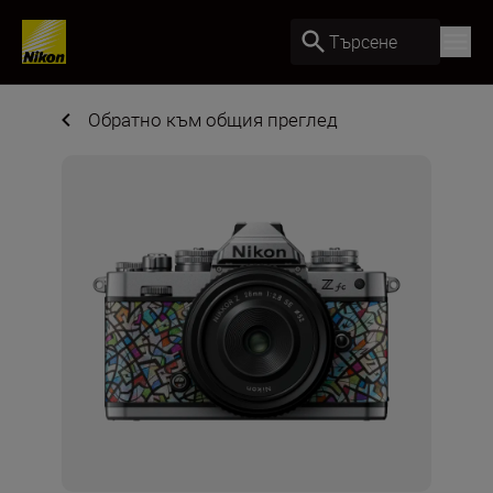
Търсене
Обратно към общия преглед