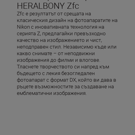
HERALBONY Zfc
Zfc е резултатът от срещата на
класическия дизайн на фотоапаратите на
Nikon с иновативната технология на
серията Z, предлагайки превъзходно
качество на изображението и чист,
неподправен стил. Независимо къде или
какво снимате – от неподвижни
изображения до филми и влогове.
Тласнете творчеството си напред към
бъдещето с лекия безогледален
фотоапарат с формат DX, който ви дава в
ръцете възможностите за създаване на
емблематични изображения.
Включено в кутията