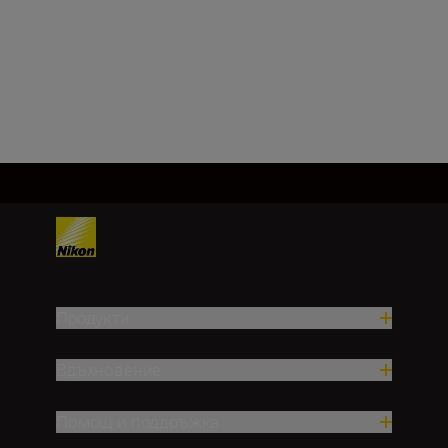
NIKKOR Z 40mm
f/2 (SE)
КУПЕТЕ СЕГА
Продукти
Вдъхновение.
Помощ и поддръжка