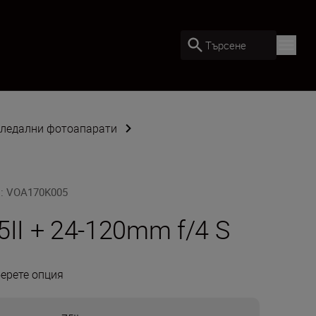
Търсене
гледални фотоапарати
U
:
VOA170K005
5II + 24-120mm f/4 S
ерете опция