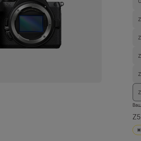
С
Z
Z
Z
Z
Z
Ваш
Z5