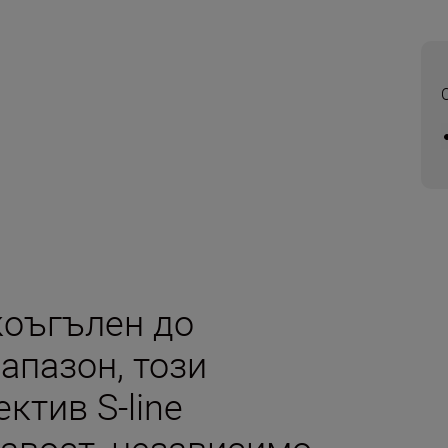
коъгълен до
апазон, този
ктив S-line
авост, независимо