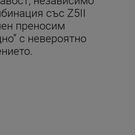
мбинация със Z5II
лен преносим
дно“ с невероятно
ението.
та