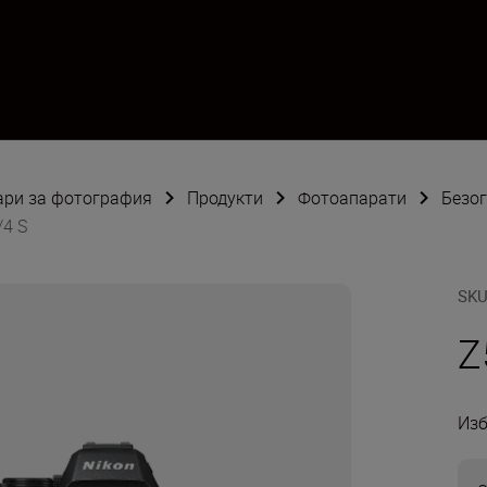
оари за фотография
Продукти
Фотоапарати
Безо
/4 S
SK
Z
Изб