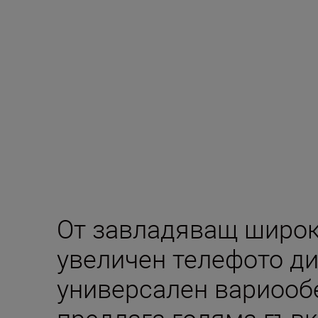
От завладяващ широ
увеличен телефото ди
универсален вариообе
предлага голяма гъвк