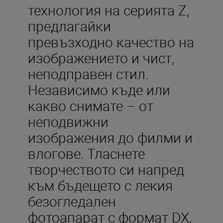
технология на серията Z,
предлагайки
превъзходно качество на
изображението и чист,
неподправен стил.
Независимо къде или
какво снимате – от
неподвижни
изображения до филми и
влогове. Тласнете
творчеството си напред
към бъдещето с лекия
безогледален
фотоапарат с формат DX,