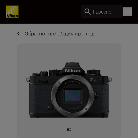
Търсене
Обратно към общия преглед