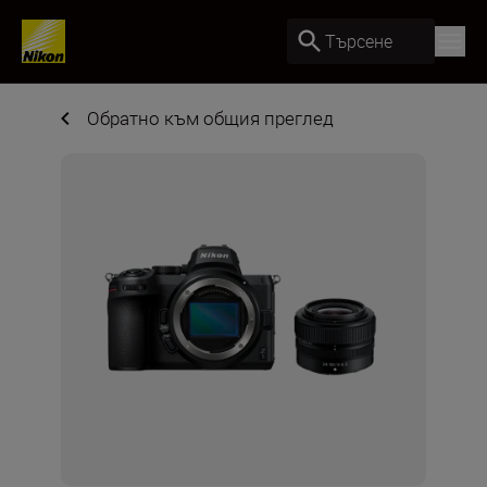
Търсене
Обратно към общия преглед