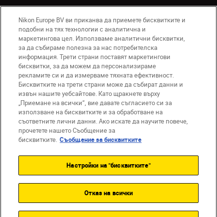
Nikon Europe BV ви приканва да приемете бисквитките и
подобни на тях технологии с аналитична и
маркетингова цел. Използваме аналитични бисквитки,
за да събираме полезна за нас потребителска
информация. Трети страни поставят маркетингови
бисквитки, за да можем да персонализираме
BG
Nikon Sites
рекламите си и да измерваме тяхната ефективност.
Връзка с нас
Съобщение за поверителност
Бисквитките на трети страни може да събират данни и
извън нашите уебсайтове. Като щракнете върху
Условия за използване
„Приемане на всички“, вие давате съгласието си за
Съобщение за бисквитки
използване на бисквитките и за обработване на
Настройки за бисквитките
съответните лични данни. Ако искате да научите повече,
© 2026 Nikon
прочетете нашето Съобщение за
бисквитките.
Съобщение за бисквитките
Настройки на "бисквитките"
Back to top
Отказ на всички