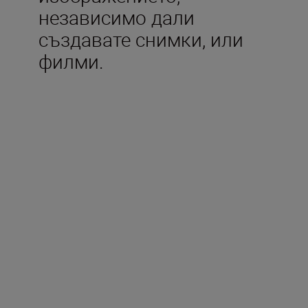
независимо дали
създавате снимки, или
филми.
Включено в кутията