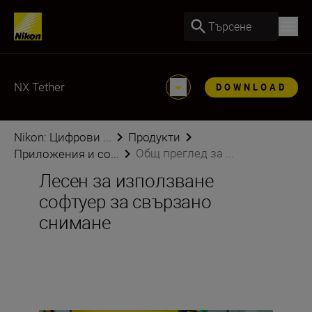
Търсене
NX Tether
DOWNLOAD
Nikon: Цифрови ...
Продукти
Общ преглед за ...
Приложения и со...
Лесен за използване
софтуер за свързано
снимане