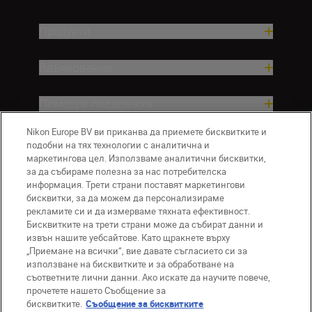
Продукти
Вдъхновение.
Помощ и поддръжка
Nikon Europe BV ви приканва да приемете бисквитките и
Компания
подобни на тях технологии с аналитична и
маркетингова цел. Използваме аналитични бисквитки,
за да събираме полезна за нас потребителска
информация. Трети страни поставят маркетингови
бисквитки, за да можем да персонализираме
рекламите си и да измерваме тяхната ефективност.
Бисквитките на трети страни може да събират данни и
извън нашите уебсайтове. Като щракнете върху
„Приемане на всички“, вие давате съгласието си за
използване на бисквитките и за обработване на
BG
Nikon Sites
съответните лични данни. Ако искате да научите повече,
прочетете нашето Съобщение за
Връзка с нас
Съобщение за поверителност
бисквитките.
Съобщение за бисквитките