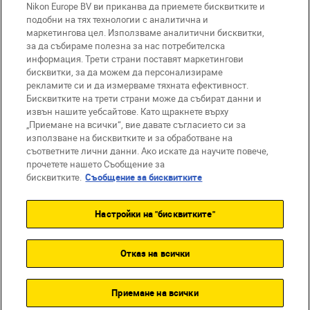
Nikon Europe BV ви приканва да приемете бисквитките и
подобни на тях технологии с аналитична и
маркетингова цел. Използваме аналитични бисквитки,
за да събираме полезна за нас потребителска
информация. Трети страни поставят маркетингови
бисквитки, за да можем да персонализираме
BG
Nikon Sites
рекламите си и да измерваме тяхната ефективност.
Връзка с нас
Съобщение за поверителност
Бисквитките на трети страни може да събират данни и
извън нашите уебсайтове. Като щракнете върху
Условия за използване
„Приемане на всички“, вие давате съгласието си за
Съобщение за бисквитки
използване на бисквитките и за обработване на
Настройки за бисквитките
съответните лични данни. Ако искате да научите повече,
© 2026 Nikon
прочетете нашето Съобщение за
бисквитките.
Съобщение за бисквитките
Настройки на "бисквитките"
Back to top
Отказ на всички
Приемане на всички