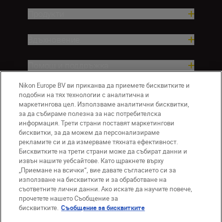
Продукти
Вдъхновение.
Помощ и поддръжка
Nikon Europe BV ви приканва да приемете бисквитките и
Компания
подобни на тях технологии с аналитична и
маркетингова цел. Използваме аналитични бисквитки,
за да събираме полезна за нас потребителска
информация. Трети страни поставят маркетингови
бисквитки, за да можем да персонализираме
рекламите си и да измерваме тяхната ефективност.
Бисквитките на трети страни може да събират данни и
извън нашите уебсайтове. Като щракнете върху
„Приемане на всички“, вие давате съгласието си за
използване на бисквитките и за обработване на
BG
Nikon Sites
съответните лични данни. Ако искате да научите повече,
прочетете нашето Съобщение за
Връзка с нас
Съобщение за поверителност
бисквитките.
Съобщение за бисквитките
Условия за използване