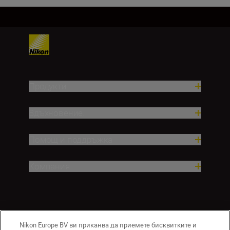
Продукти
Вдъхновение.
Помощ и поддръжка
Компания
Nikon Europe BV ви приканва да приемете бисквитките и