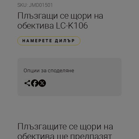
SKU
:
JMD01501
Плъзгащи се щори на
обектива LC-K106
НАМЕРЕТЕ ДИЛЪР
Опции за споделяне
Плъзгащите се щори на
обектива ще предпазят