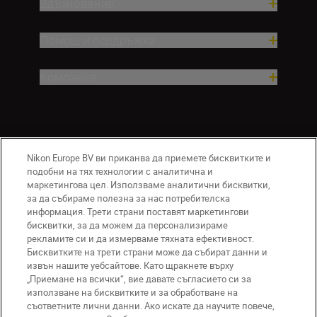
Вдъхновение.
Помощ и поддръжка
Компания
Nikon Europe BV ви приканва да приемете бисквитките и
подобни на тях технологии с аналитична и
маркетингова цел. Използваме аналитични бисквитки,
за да събираме полезна за нас потребителска
информация. Трети страни поставят маркетингови
BG
Nikon Sites
бисквитки, за да можем да персонализираме
Връзка с нас
Съобщение за поверителност
рекламите си и да измерваме тяхната ефективност.
Условия за използване
Бисквитките на трети страни може да събират данни и
извън нашите уебсайтове. Като щракнете върху
Съобщение за бисквитки
„Приемане на всички“, вие давате съгласието си за
Настройки за бисквитките
използване на бисквитките и за обработване на
© 2026 Nikon
съответните лични данни. Ако искате да научите повече,