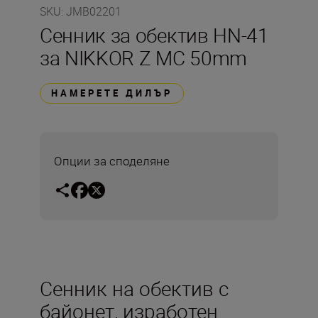
SKU
:
JMB02201
Сенник за обектив HN-41
за NIKKOR Z MC 50mm
НАМЕРЕТЕ ДИЛЪР
Опции за споделяне
Сенник на обектив с
байонет, изработен