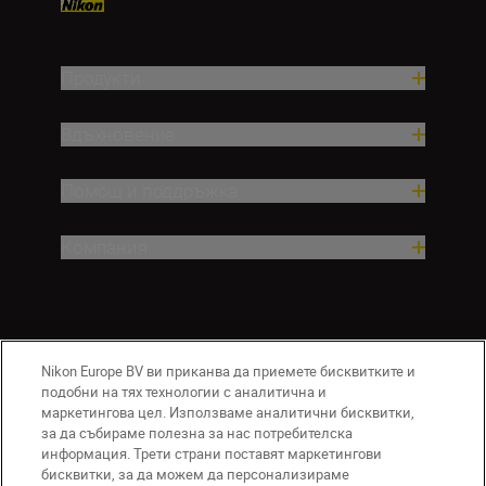
Продукти
Вдъхновение.
Помощ и поддръжка
Компания
Nikon Europe BV ви приканва да приемете бисквитките и
подобни на тях технологии с аналитична и
маркетингова цел. Използваме аналитични бисквитки,
за да събираме полезна за нас потребителска
информация. Трети страни поставят маркетингови
BG
Nikon Sites
бисквитки, за да можем да персонализираме