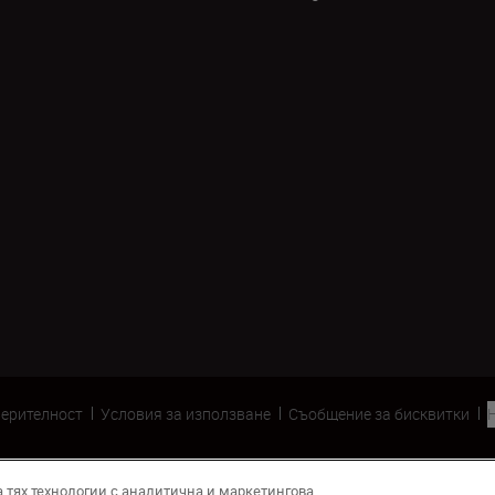
верителност
Условия за използване
Съобщение за бисквитки
а тях технологии с аналитична и маркетингова