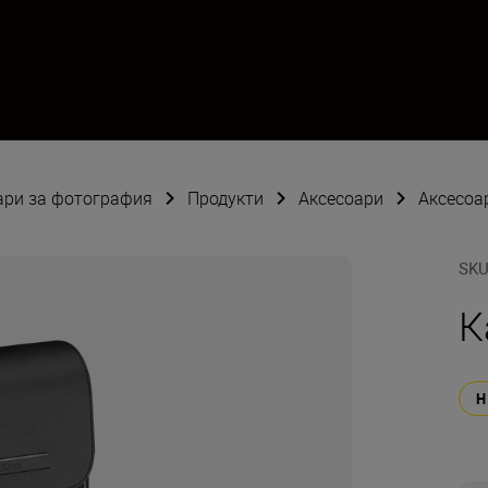
оари за фотография
Продукти
Аксесоари
Аксесоа
SK
К