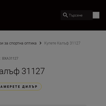
Търсене
ри за спортна оптика
Купете Калъф 31127
U
:
BXA31127
алъф 31127
НАМЕРЕТЕ ДИЛЪР