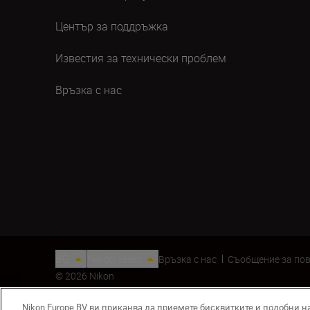
Център за поддръжка
Известия за технически проблем
Връзка с нас
BG
Nikon Sites
Връзка с нас
Съобщение за по
© 2026 Nikon
Nikon Europe BV ви приканва да приемете бисквитките и подобни н