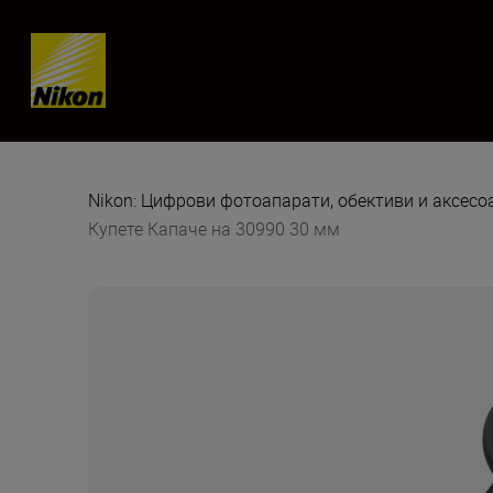
Skip content
Nikon: Цифрови фотоапарати, обективи и аксес
Купете Капаче на 30990 30 мм