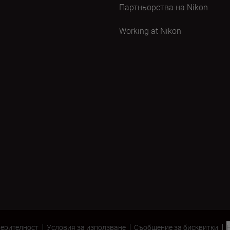
Партньорства на Nikon
Working at Nikon
верителност
Условия за използване
Съобщение за бисквитки