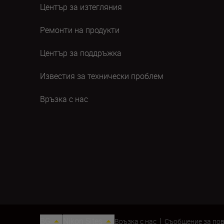
Център за изтегляния
Ремонти на продукти
Център за поддръжка
Известия за технически проблем
Връзка с нас
BG
Nikon Sites
Връзка с нас
Съобщение за по