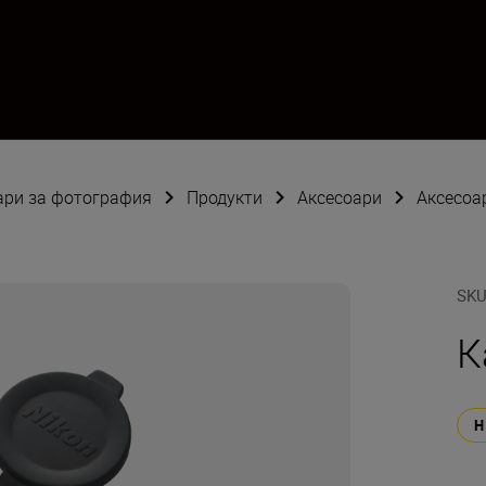
оари за фотография
Продукти
Аксесоари
Аксесоа
SK
К