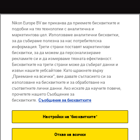
Nikon Europe BV ви приканва да приемете бисквитките и
подобни на тях технологии с аналитична и
маркетингова цел. Използваме аналитични бисквитки,
за да събираме полезна за нас потребителска
информация. Трети страни поставят маркетингови
бисквитки, за да можем да персонализираме
BG
Nikon Sites
рекламите си и да измерваме тяхната ефективност.
Връзка с нас
Съобщение за поверителност
Бисквитките на трети страни може да събират данни и
извън нашите уебсайтове. Като щракнете върху
Условия за използване
„Приемане на всички“, вие давате съгласието си за
Съобщение за бисквитки
използване на бисквитките и за обработване на
Настройки за бисквитките
съответните лични данни. Ако искате да научите повече,
© 2026 Nikon
прочетете нашето Съобщение за
бисквитките.
Съобщение за бисквитките
Настройки на "бисквитките"
Back to top
Отказ на всички