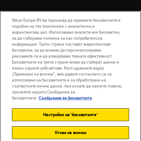
Nikon Europe BV ви приканва да приемете бисквитките и
подобни на тях технологии с аналитична и
маркетингова цел. Използваме аналитични бисквитки,
за да събираме полезна за нас потребителска
информация. Трети страни поставят маркетингови
бисквитки, за да можем да персонализираме
BG
Nikon Sites
рекламите си и да измерваме тяхната ефективност.
Връзка с нас
Съобщение за поверителност
Бисквитките на трети страни може да събират данни и
извън нашите уебсайтове. Като щракнете върху
Условия за използване
„Приемане на всички“, вие давате съгласието си за
Съобщение за бисквитки
използване на бисквитките и за обработване на
Настройки за бисквитките
съответните лични данни. Ако искате да научите повече,
© 2026 Nikon
прочетете нашето Съобщение за
бисквитките.
Съобщение за бисквитките
Настройки на "бисквитките"
Back to top
Отказ на всички