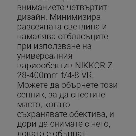
вниманието четвъртит
дизайн. Минимизира
разсеяната светлина и
намалява отблясъците
при използване на
универсалния
вариообектив NIKKOR Z
28-400mm f/4-8 VR.
Можете да обърнете този
сенник, за да спестите
място, когато
съхранявате обектива, и
дори да снимате с него,
докато е обърнат: