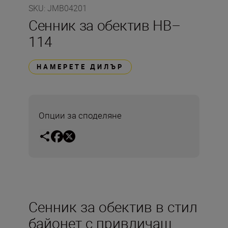
SKU
:
JMB04201
Сенник за обектив HB–
114
НАМЕРЕТЕ ДИЛЪР
Опции за споделяне
Сенник за обектив в стил
байонет с привличащ