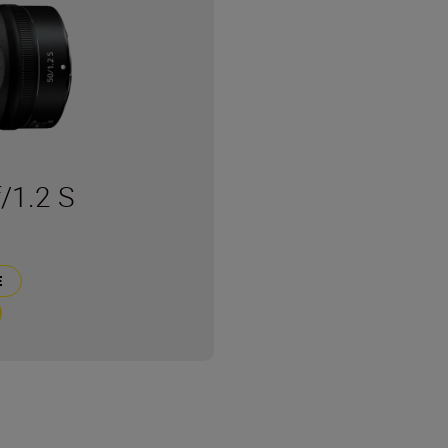
/1.2 S
Е