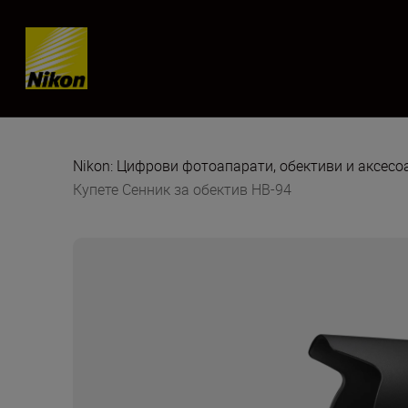
Skip content
Nikon: Цифрови фотоапарати, обективи и аксес
Купете Сенник за обектив HB-94