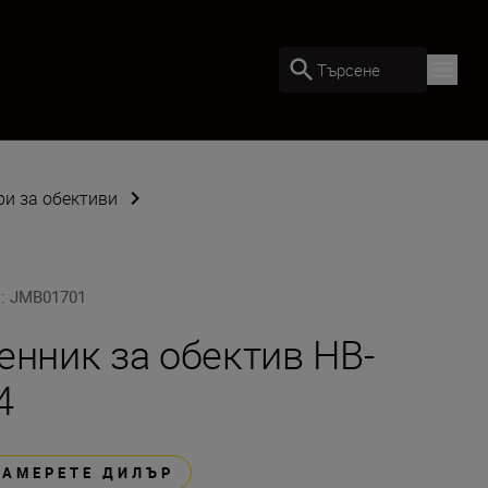
Търсене
ри за обективи
U
:
JMB01701
енник за обектив HB-
4
НАМЕРЕТЕ ДИЛЪР