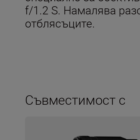
f/1.2 S. Намалява раз
отблясъците.
Съвместимост с