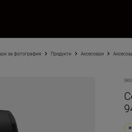
оари за фотография
Продукти
Аксесоари
Аксесоа
SK
С
9