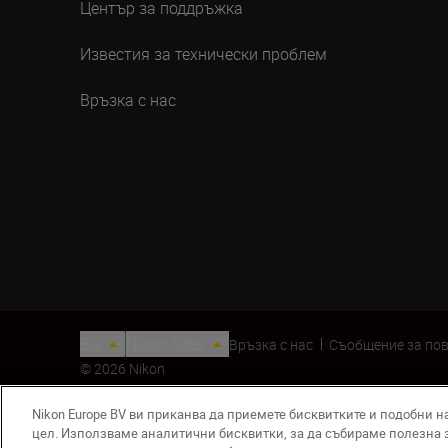
Център за поддръжка
Известия за технически проблем
Връзка с нас
BG
Nikon Sites
Връзка с нас
Съобщение за по
© 2026 Nikon
Nikon Europe BV ви приканва да приемете бисквитките и подобни н
цел. Използваме аналитични бисквитки, за да събираме полезна 