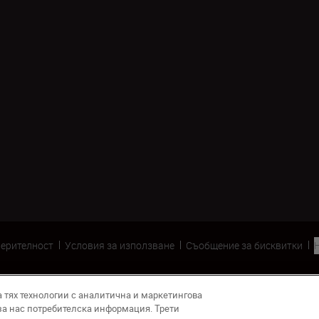
верителност
Условия за използване
Съобщение за бисквитки
а тях технологии с аналитична и маркетингова
за нас потребителска информация. Трети