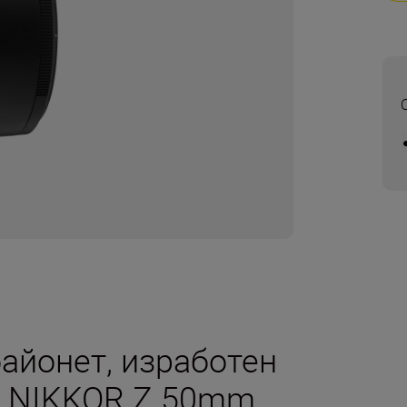
байонет, изработен
в NIKKOR Z 50mm