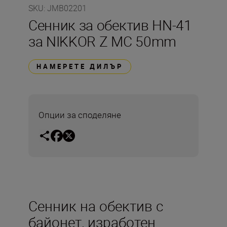
SKU
:
JMB02201
Сенник за обектив HN-41
за NIKKOR Z MC 50mm
НАМЕРЕТЕ ДИЛЪР
Опции за споделяне
Сенник на обектив с
байонет, изработен