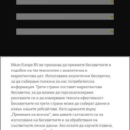
Вдъхновение.
Помощ и поддръжка
Компания
Nikon Europe BV ви приканва да приемете бисквитките и
подобни на тях технологии с аналитична и
маркетингова цел. Използваме аналитични бисквитки,
за да събираме полезна за нас потребителска
информация. Трети страни поставят маркетингови
BG
Nikon Sites
бисквитки, за да можем да персонализираме
Връзка с нас
Съобщение за поверителност
рекламите си и да измерваме тяхната ефективност.
Условия за използване
Бисквитките на трети страни може да събират данни и
извън нашите уебсайтове. Като щракнете върху
Съобщение за бисквитки
„Приемане на всички“, вие давате съгласието си за
Настройки за бисквитките
използване на бисквитките и за обработване на
© 2026 Nikon
съответните лични данни. Ако искате да научите повече,