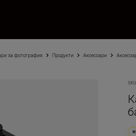
оари за фотография
Продукти
Аксесоари
Аксесоа
SK
К
б