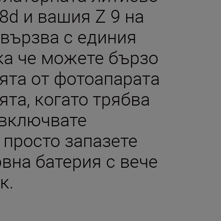
8d и вашия Z 9 на
свързва с единия
ака че можете бързо
ята от фотоапарата
ята, когато трябва
евключвате
 просто запазете
вна батерия с вече
к.