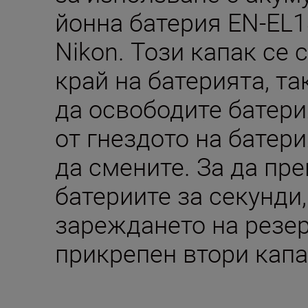
йонна батерия EN-EL1
Nikon. Този капак се 
край на батерията, т
да освободите батери
от гнездото на батери
да смените. За да пр
батериите за секунди,
зареждането на резер
прикрепен втори капа