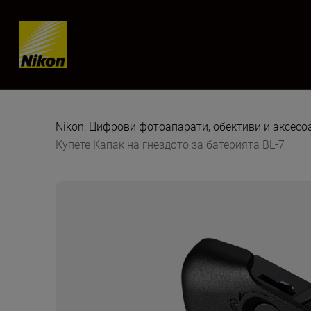
Skip content
Nikon: Цифрови фотоапарати, обективи и аксес
Купете Капак на гнездото за батерията BL-7