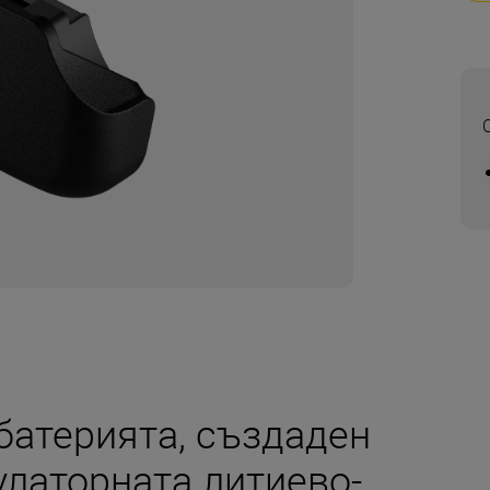
 батерията, създаден
улаторната литиево-