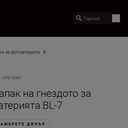
Търсене
ри за фотоапарати
U
:
VFD10401
апак на гнездото за
атерията BL-7
НАМЕРЕТЕ ДИЛЪР