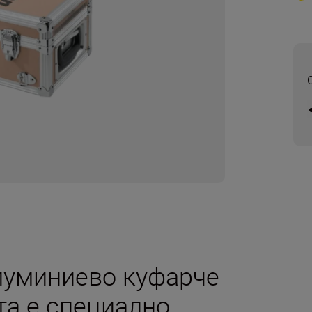
луминиево куфарче
та е специално