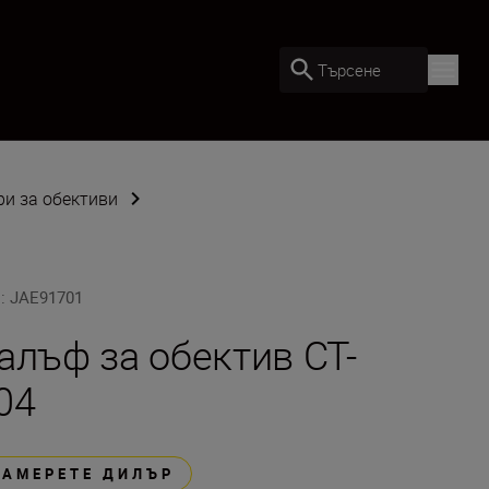
Търсене
ри за обективи
U
:
JAE91701
алъф за обектив CT-
04
НАМЕРЕТЕ ДИЛЪР