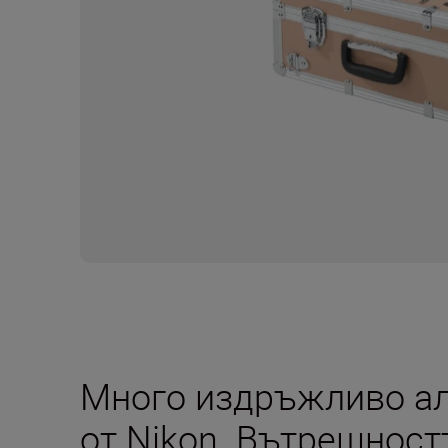
Много издръжливо а
от Nikon. Вътрешност