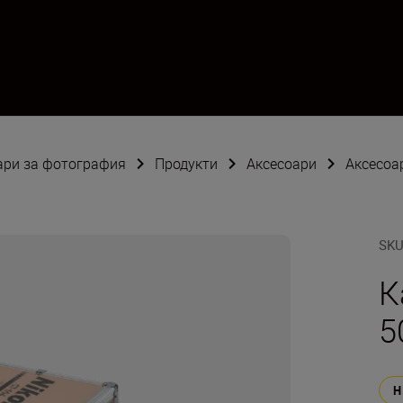
оари за фотография
Продукти
Аксесоари
Аксесоа
SK
К
5