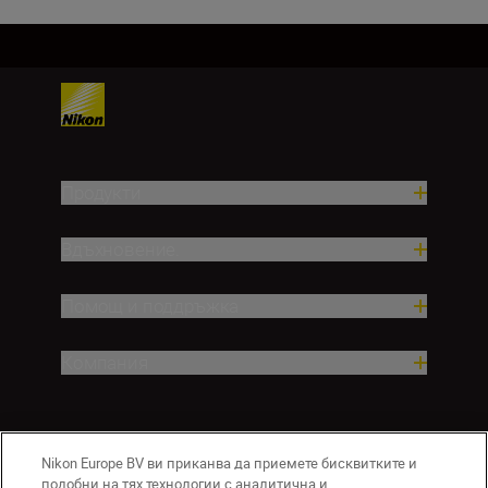
Продукти
Вдъхновение.
Помощ и поддръжка
Компания
Nikon Europe BV ви приканва да приемете бисквитките и
подобни на тях технологии с аналитична и