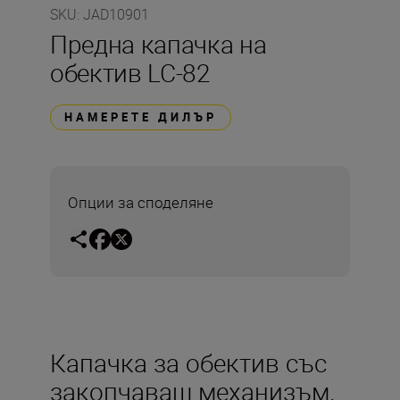
SKU
:
JAD10901
Предна капачка на
обектив LC-82
НАМЕРЕТЕ ДИЛЪР
Опции за споделяне
Капачка за обектив със
закопчаващ механизъм.