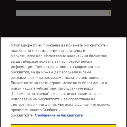
Компания
Nikon Europe BV ви приканва да приемете бисквитките и
подобни на тях технологии с аналитична и
маркетингова цел. Използваме аналитични бисквитки,
за да събираме полезна за нас потребителска
информация. Трети страни поставят маркетингови
BG
Nikon Sites
бисквитки, за да можем да персонализираме
Връзка с нас
Съобщение за поверителност
рекламите си и да измерваме тяхната ефективност.
Условия за използване
Бисквитките на трети страни може да събират данни и
извън нашите уебсайтове. Като щракнете върху
Съобщение за бисквитки
„Приемане на всички“, вие давате съгласието си за
Настройки за бисквитките
използване на бисквитките и за обработване на
© 2026 Nikon
съответните лични данни. Ако искате да научите повече,
прочетете нашето Съобщение за
бисквитките.
Съобщение за бисквитките
Back to top