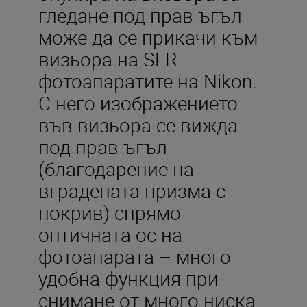
гледане под прав ъгъл
може да се прикачи към
визьора на SLR
фотоапаратите на Nikon.
С него изображението
във визьора се вижда
под прав ъгъл
(благодарение на
вградената призма с
покрив) спрямо
оптичната ос на
фотоапарата – много
удобна функция при
снимане от много ниска