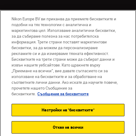
Nikon Europe BV ви приканва да приемете бисквитките и
подобни на тях технологии с аналитична и
маркетингова цел. Използваме аналитични бисквитки,
за да събираме полезна за нас потребителска
информация. Трети страни поставят маркетингови
BG
Nikon Sites
бисквитки, за да можем да персонализираме
Връзка с нас
Съобщение за поверителност
рекламите си и да измерваме тяхната ефективност.
Условия за използване
Бисквитките на трети страни може да събират данни и
извън нашите уебсайтове. Като щракнете върху
Съобщение за бисквитки
„Приемане на всички“, вие давате съгласието си за
Настройки за бисквитките
използване на бисквитките и за обработване на
© 2026 Nikon
съответните лични данни. Ако искате да научите повече,
прочетете нашето Съобщение за
бисквитките.
Съобщение за бисквитките
Back to top
Настройки на "бисквитките"
Отказ на всички