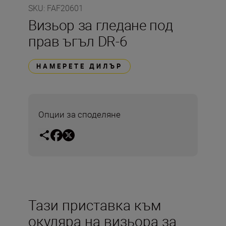
SKU
:
FAF20601
Визьор за гледане под
прав ъгъл DR-6
НАМЕРЕТЕ ДИЛЪР
Опции за споделяне
Тази приставка към
окуляра на визьора за