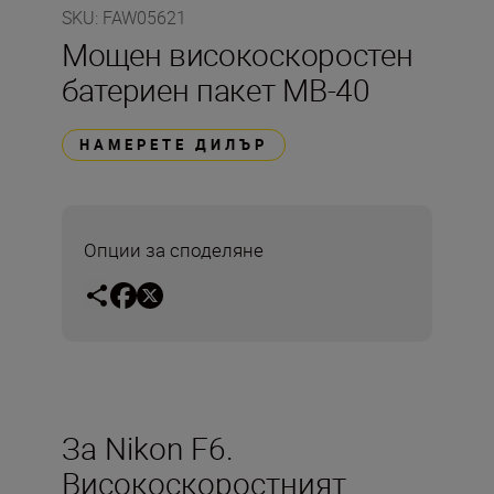
SKU
:
FAW05621
Мощен високоскоростен
батериен пакет MB-40
НАМЕРЕТЕ ДИЛЪР
Опции за споделяне
За Nikon F6.
Високоскоростният