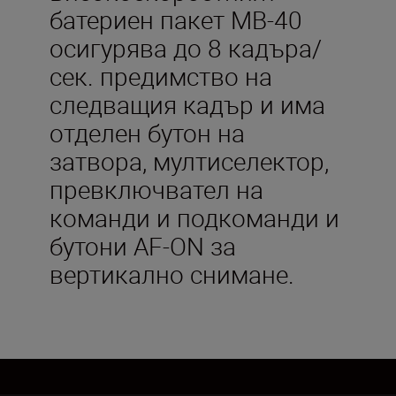
батериен пакет MB-40
осигурява до 8 кадъра/
сек. предимство на
следващия кадър и има
отделен бутон на
затвора, мултиселектор,
превключвател на
команди и подкоманди и
бутони AF-ON за
вертикално снимане.